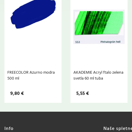
FREECOLOR Azurno modra
AKADEMIE Acryl ftalo zelena
500 ml
svetla 60 ml tuba
9,80 €
5,55 €
Info
Naše spletn