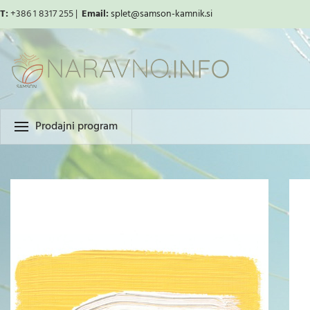
T:
+386 1 8317 255 |
Email:
splet
@samson-kamnik.si
Prodajni program