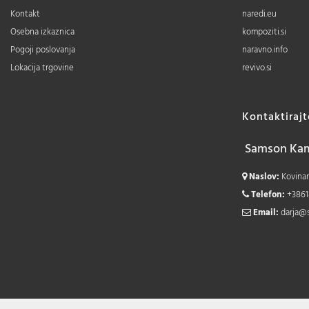
Kontakt
naredi.eu
Osebna izkaznica
kompoziti.si
Pogoji poslovanja
naravno.info
Lokacija trgovine
revivo.si
Kontaktiraj
Samson Kamn
Naslov:
Kovinars
Telefon:
+3861
Email:
darja@