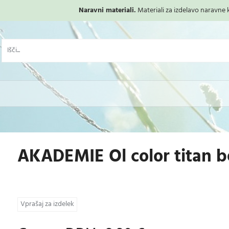
Naravni materiali.
Materiali za izdelavo naravne ko
AKADEMIE Ol color titan b
Vprašaj za izdelek