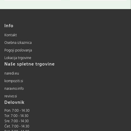
Info
Kontakt
Osebna izkaznica
Pogoji poslovanja
Lokacija trgovine
Naše spletne trgovine
naredi.eu
kompoziti.si
naravno.info
revivo.si
Delovnik
Pon. 7:00 - 14:30
Tor. 7:00 - 14:30
Sre. 7:00 - 14:30
Čet. 7:00 - 14:30