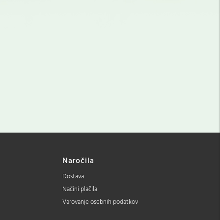
Naročila
Dostava
Načini plačila
Varovanje osebnih podatkov