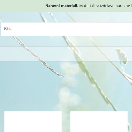
Naravni materiali.
Materiali za izdelavo naravne ko