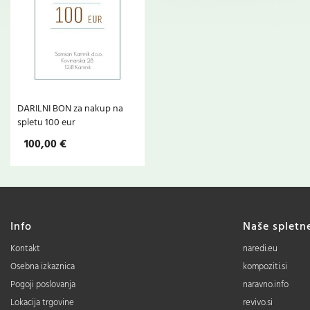
DARILNI BON za nakup na
spletu 100 eur
100,00 €
Info
Naše spletn
Kontakt
naredi.eu
Osebna izkaznica
kompoziti.si
Pogoji poslovanja
naravno.info
Lokacija trgovine
revivo.si