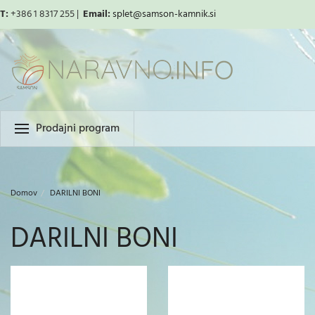
T:
+386 1 8317 255 |
Email:
splet
@samson-kamnik.si
Prodajni program
Domov
DARILNI BONI
DARILNI BONI