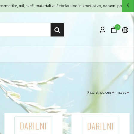
zmetike, mil, sveč, materiali za čebelarstvo in kmetijstvo, naravni premazi,...
0
Razvrsti po:
ceni
nazivu