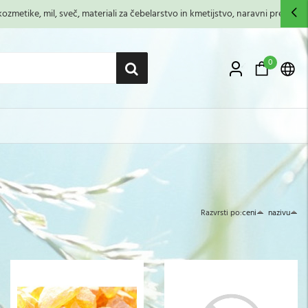
zmetike, mil, sveč, materiali za čebelarstvo in kmetijstvo, naravni premazi,...
0
Razvrsti po:
ceni
nazivu