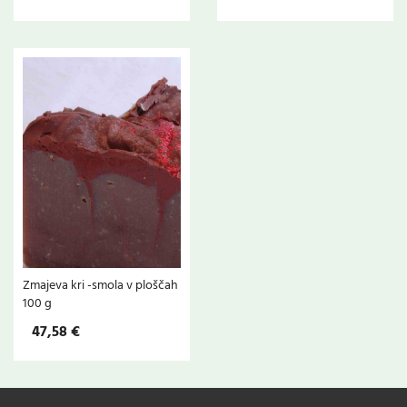
Zmajeva kri -smola v ploščah
100 g
47,58 €