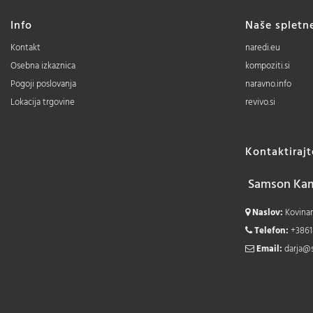
Info
Naše spletn
Kontakt
naredi.eu
Osebna izkaznica
kompoziti.si
Pogoji poslovanja
naravno.info
Lokacija trgovine
revivo.si
Kontaktiraj
Samson Kamn
Naslov:
Kovinars
Telefon:
+3861
Email:
darja@