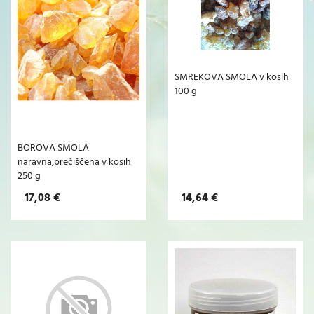
SMREKOVA SMOLA v kosih
100 g
BOROVA SMOLA
naravna,prečiščena v kosih
250 g
17,08 €
14,64 €