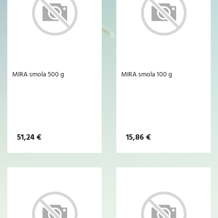
MIRA smola 500 g
MIRA smola 100 g
51,24 €
15,86 €