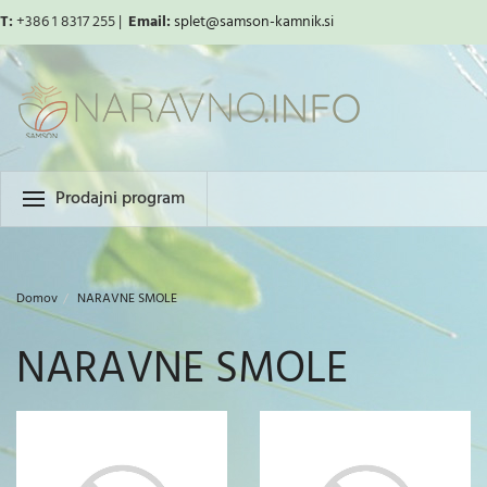
T:
+386 1 8317 255 |
Email:
splet
@samson-kamnik.si
Prodajni program
Domov
NARAVNE SMOLE
NARAVNE SMOLE