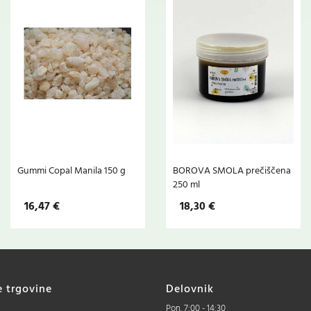
Gummi Copal Manila 150 g
BOROVA SMOLA prečiščena
250 ml
16,47 €
18,30 €
e trgovine
Delovnik
Pon. 7:00 - 14:30