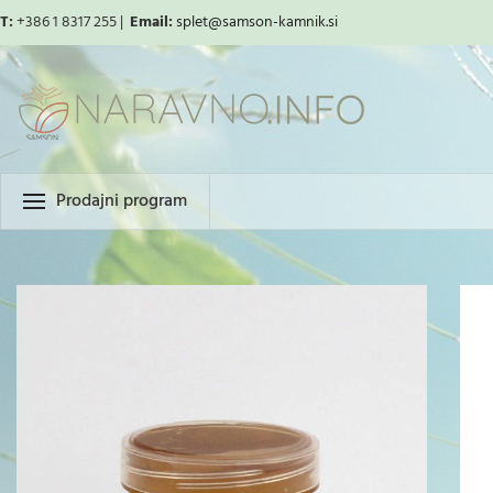
T:
+386 1 8317 255 |
Email:
splet
@samson-kamnik.si
Prodajni program