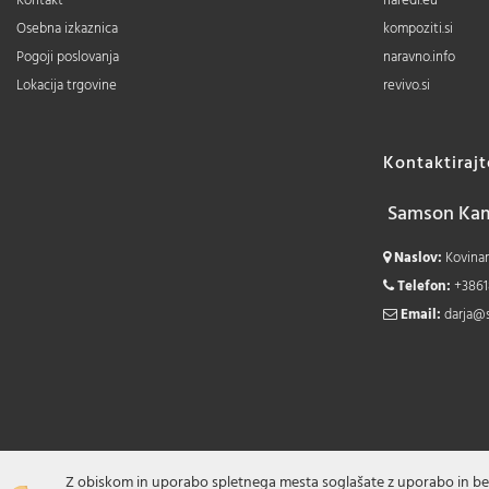
Kontakt
naredi.eu
Osebna izkaznica
kompoziti.si
Pogoji poslovanja
naravno.info
Lokacija trgovine
revivo.si
Kontaktiraj
Samson Kamn
Naslov:
Kovinars
Telefon:
+3861
Email:
darja@
Z obiskom in uporabo spletnega mesta soglašate z uporabo in be