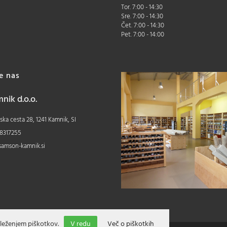
Tor. 7:00 - 14:30
Sre. 7:00 - 14:30
Čet. 7:00 - 14:30
Pet. 7:00 - 14:00
te nas
ik d.o.o.
ka cesta 28, 1241 Kamnik, SI
8317255
samson-kamnik.si
leženjem piškotkov.
V redu
Več o piškotkih