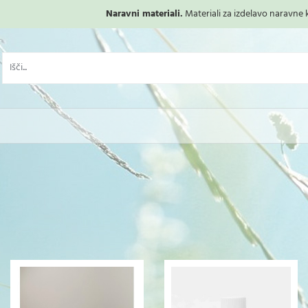
Naravni materiali.
Materiali za izdelavo naravne ko