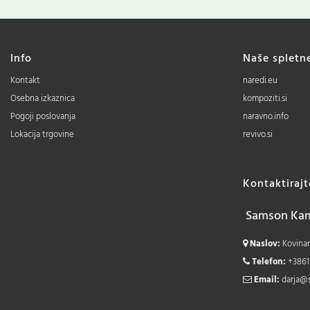
Info
Naše spletn
Kontakt
naredi.eu
Osebna izkaznica
kompoziti.si
Pogoji poslovanja
naravno.info
Lokacija trgovine
revivo.si
Kontaktiraj
Samson Kamn
Naslov:
Kovinars
Telefon:
+3861
Email:
darja@