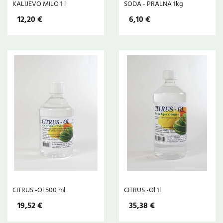
KALIJEVO MILO 1 l
SODA - PRALNA 1kg
12,20 €
6,10 €
CITRUS -Ol 500 ml
CITRUS -Ol 1l
19,52 €
35,38 €