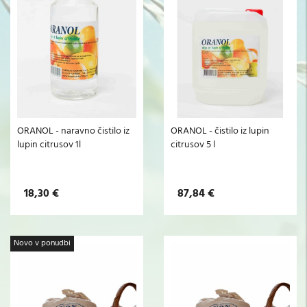
ORANOL - naravno čistilo iz
ORANOL - čistilo iz lupin
lupin citrusov 1l
citrusov 5 l
18,30 €
87,84 €
Novo v ponudbi