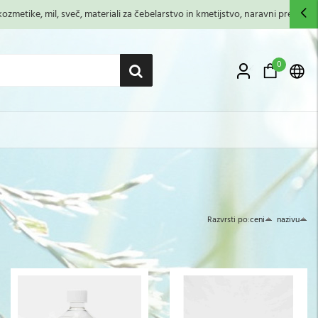
zmetike, mil, sveč, materiali za čebelarstvo in kmetijstvo, naravni premazi,...
0
Razvrsti po:
ceni
nazivu