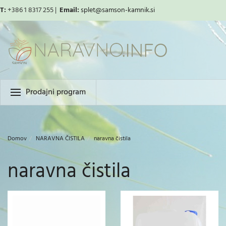
T:
+386 1 8317 255 |
Email:
splet
@samson-kamnik.si
Prodajni program
Domov
NARAVNA ČISTILA
naravna čistila
naravna čistila