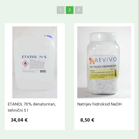
1
2
3
ETANOL 70% denaturiran,
Natrijev hidroksid NaOH
tehnični 5 l
34,04 €
8,50 €