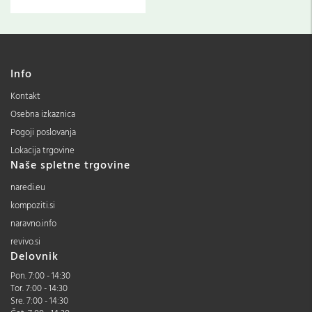
Info
Kontakt
Osebna izkaznica
Pogoji poslovanja
Lokacija trgovine
Naše spletne trgovine
naredi.eu
kompoziti.si
naravno.info
revivo.si
Delovnik
Pon. 7:00 - 14:30
Tor. 7:00 - 14:30
Sre. 7:00 - 14:30