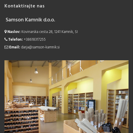
Kontaktirajte nas
Samson Kamnik d.o.o.
Naslov:
Kovinarska cesta 28, 1241 Kamnik, SI
Telefon:
+38618317255
Email:
darja@samson-kamnik.si