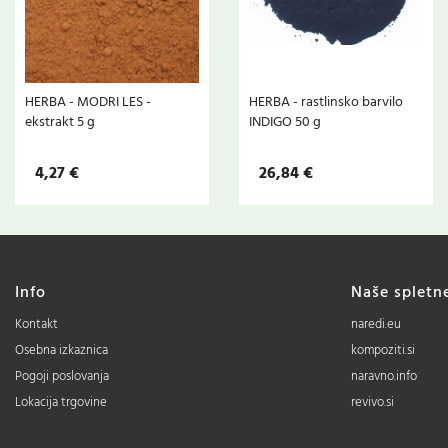
HERBA - MODRI LES -
HERBA - rastlinsko barvilo
ekstrakt 5 g
INDIGO 50 g
4,27 €
26,84 €
Info
Naše spletn
Kontakt
naredi.eu
Osebna izkaznica
kompoziti.si
Pogoji poslovanja
naravno.info
Lokacija trgovine
revivo.si