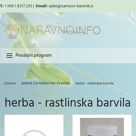
T:
+386 1 8317 255 |
Email:
splet
@samson-kamnik.si
Prodajni program
Domov
BARVE ZA NARAVNA VLAKNA
herba - rastlinska barvila
herba - rastlinska barvila