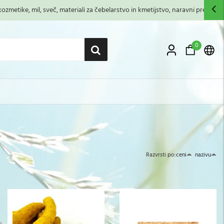
zmetike, mil, sveč, materiali za čebelarstvo in kmetijstvo, naravni premazi,...
0
Razvrsti po:
ceni
nazivu