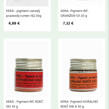
KERA - pigment vanadij
KERA- Pigment INT.
prazeodij rumen 162 30g
ORANŽEN 131 30 g
4,88 €
7,32 €
KERA - Pigmant INT. RDEČ
KERA- Pigment KORALNO
183 30 g
RDEČ 618 A 30 g