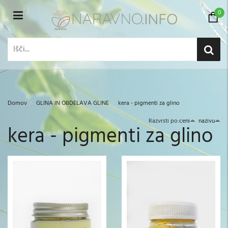
0
Domov
GLINA IN OBDELAVA GLINE
kera - pigmenti za glino
Razvrsti po:
ceni
nazivu
kera - pigmenti za glino