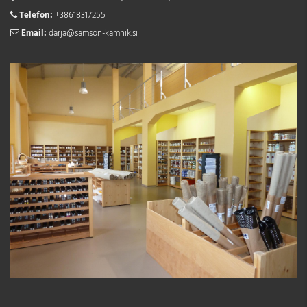
Telefon:
+38618317255
Email:
darja@samson-kamnik.si