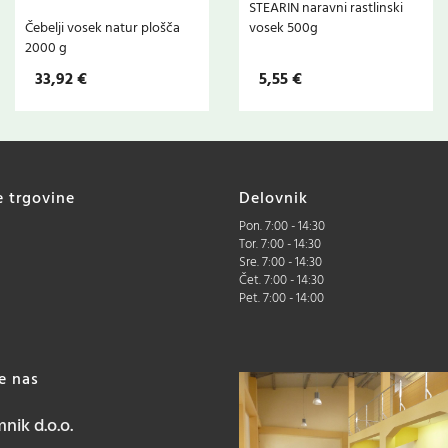
STEARIN naravni rastlinski
Čebelji vosek natur plošča
vosek 500g
2000 g
33,92 €
5,55 €
e trgovine
Delovnik
Pon. 7:00 - 14:30
Tor. 7:00 - 14:30
Sre. 7:00 - 14:30
Čet. 7:00 - 14:30
Pet. 7:00 - 14:00
te nas
ik d.o.o.