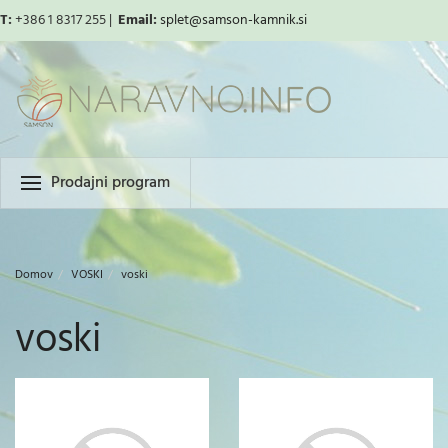
T:
+386 1 8317 255 |
Email:
splet
@samson-kamnik.si
Prodajni program
Domov
VOSKI
voski
voski