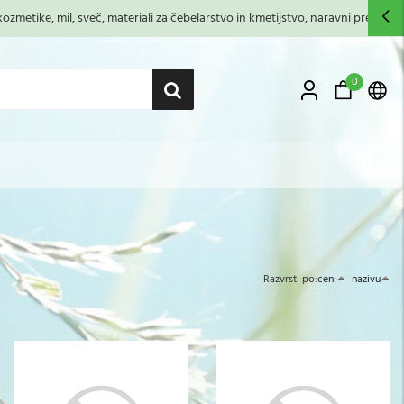
zmetike, mil, sveč, materiali za čebelarstvo in kmetijstvo, naravni premazi,...
0
Razvrsti po:
ceni
nazivu