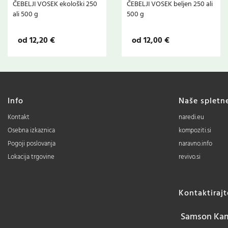
ČEBELJI VOSEK ekološki 250
ČEBELJI VOSEK beljen 250 ali
ali 500 g
500 g
od 12,20 €
od 12,00 €
Info
Naše spletn
Kontakt
naredi.eu
Osebna izkaznica
kompoziti.si
Pogoji poslovanja
naravno.info
Lokacija trgovine
revivo.si
Kontaktiraj
Samson Kamn