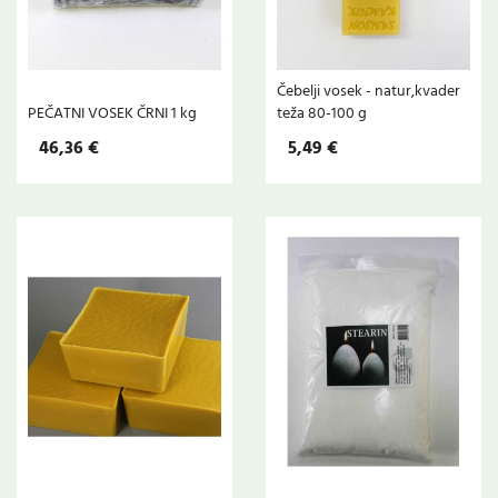
Čebelji vosek - natur,kvader
PEČATNI VOSEK ČRNI 1 kg
teža 80-100 g
46,36 €
5,49 €