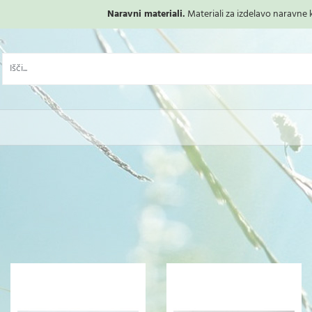
Naravni materiali.
Materiali za izdelavo naravne ko