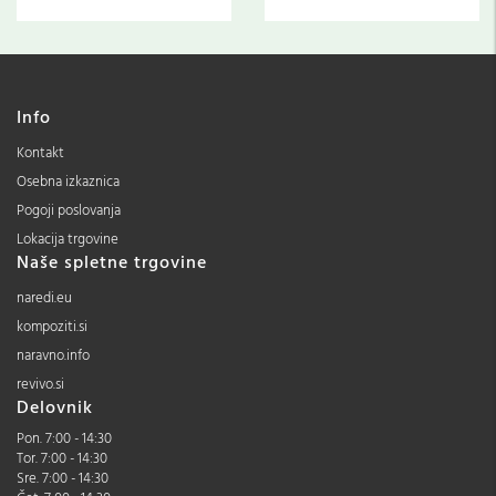
Info
Kontakt
Osebna izkaznica
Pogoji poslovanja
Lokacija trgovine
Naše spletne trgovine
naredi.eu
kompoziti.si
naravno.info
revivo.si
Delovnik
Pon. 7:00 - 14:30
Tor. 7:00 - 14:30
Sre. 7:00 - 14:30