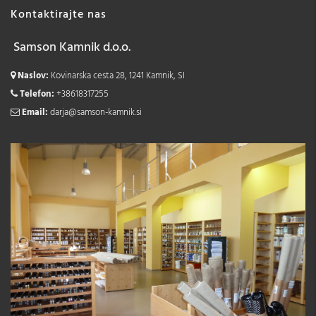
Kontaktirajte nas
Samson Kamnik d.o.o.
Naslov:
Kovinarska cesta 28, 1241 Kamnik, SI
Telefon:
+38618317255
Email:
darja@samson-kamnik.si