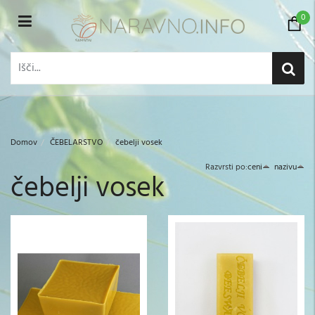
0
Domov
ČEBELARSTVO
čebelji vosek
Razvrsti po:
ceni
nazivu
čebelji vosek