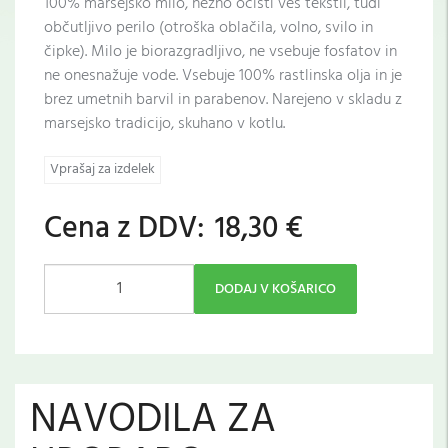
100% marsejsko milo, nežno očisti ves tekstil, tudi
občutljivo perilo (otroška oblačila, volno, svilo in
čipke). Milo je biorazgradljivo, ne vsebuje fosfatov in
ne onesnažuje vode. Vsebuje 100% rastlinska olja in je
brez umetnih barvil in parabenov. Narejeno v skladu z
marsejsko tradicijo, skuhano v kotlu.
Vprašaj za izdelek
Cena z DDV:
18,30 €
DODAJ V KOŠARICO
NAVODILA ZA