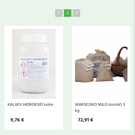
1
2
3
KALIJEV HIDROKSID luske
MARSEJSKO MILO kosmiči 5
kg
9,76 €
72,91 €