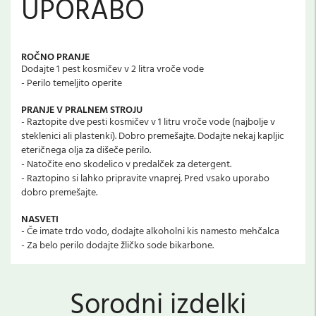
UPORABO
ROČNO PRANJE
Dodajte 1 pest kosmičev v 2 litra vroče vode
- Perilo temeljito operite
PRANJE V PRALNEM STROJU
- Raztopite dve pesti kosmičev v 1 litru vroče vode (najbolje v
steklenici ali plastenki). Dobro premešajte. Dodajte nekaj kapljic
eteričnega olja za dišeče perilo.
- Natočite eno skodelico v predalček za detergent.
- Raztopino si lahko pripravite vnaprej. Pred vsako uporabo
dobro premešajte.
NASVETI
- Če imate trdo vodo, dodajte alkoholni kis namesto mehčalca
- Za belo perilo dodajte žličko sode bikarbone.
Sorodni izdelki