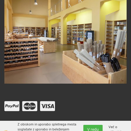
Z obiskom in uporabo spletnega mesta
Več o
V redu
soglašate z uporabo in beleženjem