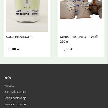
SODA BIKARBONA
MARSEJSKO MILO kosmiči
250 g
6,00 €
5,55 €
Info
Kontakt
Osebna izkaznica
Pogoji poslovanja
Lokacija trgovine