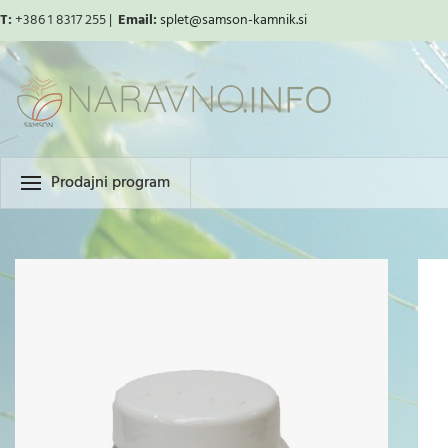
T:
+386 1 8317 255 |
Email:
splet
@samson-kamnik.si
Prodajni program