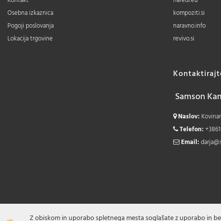
Kontakt
naredi.eu
Osebna izkaznica
kompoziti.si
Pogoji poslovanja
naravno.info
Lokacija trgovine
revivo.si
Kontaktiraj
Samson Kamn
Naslov:
Kovinars
Telefon:
+3861
Email:
darja@
Z obiskom in uporabo spletnega mesta soglašate z uporabo in be