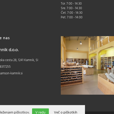
Tor. 7:00 - 14:30
Sre. 7:00 - 14:30
Čet. 7:00 - 14:30
Pet. 7:00 - 14:00
te nas
ik d.o.o.
ka cesta 28, 1241 Kamnik, SI
8317255
samson-kamnik.si
leženjem piškotkov.
V redu
Več o piškotkih