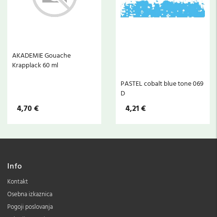
AKADEMIE Gouache
Krapplack 60 ml
PASTEL cobalt blue tone 069
D
4,70 €
4,21 €
Info
Kontakt
Osebna izkaznica
Pogoji poslovanja