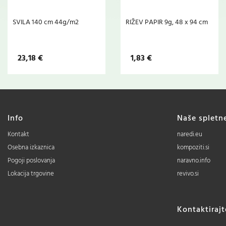
SVILA 140 cm 44g/m2
RIŽEV PAPIR 9g, 48 x 94 cm
23,18 €
1,83 €
Info
Naše spletn
Kontakt
naredi.eu
Osebna izkaznica
kompoziti.si
Pogoji poslovanja
naravno.info
Lokacija trgovine
revivo.si
Kontaktiraj