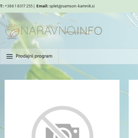
T:
+386 1 8317 255 |
Email:
splet
@samson-kamnik.si
Prodajni program