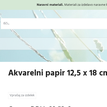
Naravni materiali.
Materiali za izdelavo naravne ko
Akvarelni papir 12,5 x 18 c
Vprašaj za izdelek