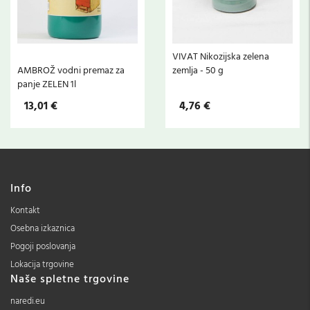
VIVAT Nikozijska zelena
AMBROŽ vodni premaz za
zemlja - 50 g
panje ZELEN 1l
13,01 €
4,76 €
Info
Kontakt
Osebna izkaznica
Pogoji poslovanja
Lokacija trgovine
Naše spletne trgovine
naredi.eu