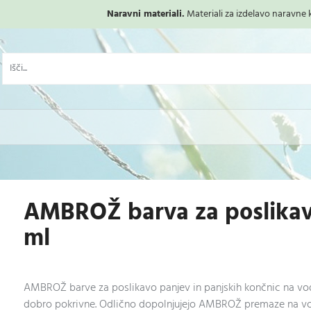
Naravni materiali.
Materiali za izdelavo naravne ko
AMBROŽ barva za poslikav
ml
AMBROŽ barve za poslikavo panjev in panjskih končnic na vodni
dobro pokrivne. Odlično dopolnjujejo AMBROŽ premaze na vo