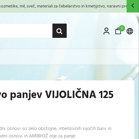
zmetike, mil, sveč, materiali za čebelarstvo in kmetijstvo, naravni premazi,...
0
o panjev VIJOLIČNA 125
 osnovi so zelo obstojne, intenzivnih sijočih barv in
dni osnovi in AMBROŽ olje za panje.