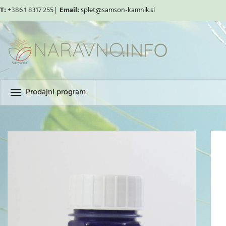
T:
+386 1 8317 255 |
Email:
splet
@samson-kamnik.si
Prodajni program