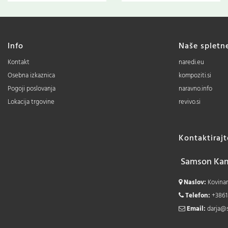
Info
Naše spletn
Kontakt
naredi.eu
Osebna izkaznica
kompoziti.si
Pogoji poslovanja
naravno.info
Lokacija trgovine
revivo.si
Kontaktiraj
Samson Kamn
Naslov:
Kovinars
Telefon:
+3861
Email:
darja@