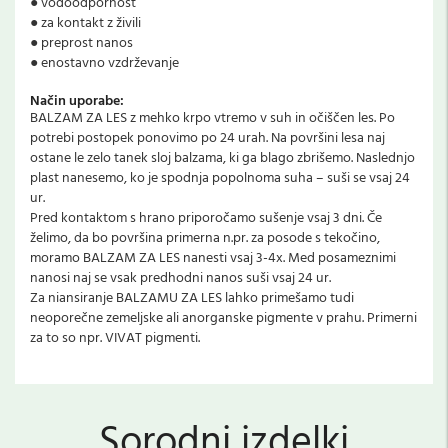
● vodoodpornost
● za kontakt z živili
● preprost nanos
● enostavno vzdrževanje
Način uporabe:
BALZAM ZA LES z mehko krpo vtremo v suh in očiščen les. Po
potrebi postopek ponovimo po 24 urah. Na površini lesa naj
ostane le zelo tanek sloj balzama, ki ga blago zbrišemo. Naslednjo
plast nanesemo, ko je spodnja popolnoma suha – suši se vsaj 24
ur.
Pred kontaktom s hrano priporočamo sušenje vsaj 3 dni. Če
želimo, da bo površina primerna n.pr. za posode s tekočino,
moramo BALZAM ZA LES nanesti vsaj 3-4x. Med posameznimi
nanosi naj se vsak predhodni nanos suši vsaj 24 ur.
Za niansiranje BALZAMU ZA LES lahko primešamo tudi
neoporečne zemeljske ali anorganske pigmente v prahu. Primerni
za to so npr. VIVAT pigmenti.
Sorodni izdelki