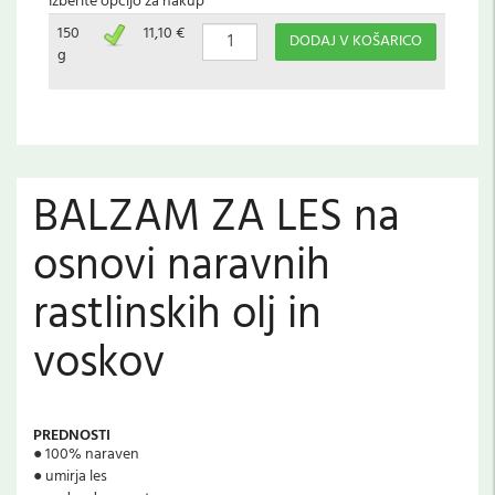
Izberite opcijo za nakup
150
11,10 €
DODAJ V KOŠARICO
g
BALZAM ZA LES na
osnovi naravnih
rastlinskih olj in
voskov
PREDNOSTI
● 100% naraven
● umirja les