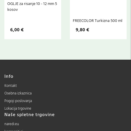
OGLJE za risanje 10 - 12 mm 5
kosov
FREECOLOR Turkizna 500 ml
6,00 €
9,80 €
Info
Kontakt
Osebna izkaznica
Pogoji poslovanja
Lokacija trgovine
Naše spletne trgovine
naredi.eu