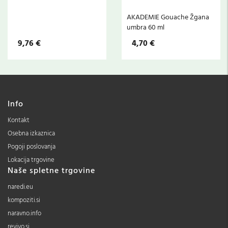
AKADEMIE Gouache Žgana
umbra 60 ml
9,76 €
4,70 €
Info
Kontakt
Osebna izkaznica
Pogoji poslovanja
Lokacija trgovine
Naše spletne trgovine
naredi.eu
kompoziti.si
naravno.info
revivo.si