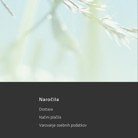
Naročila
Dostava
Načini plačila
Varovanje osebnih podatkov