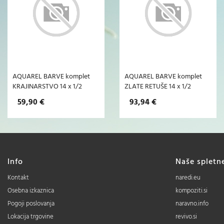
AQUAREL BARVE komplet
AQUAREL BARVE komplet
KRAJINARSTVO 14 x 1/2
ZLATE RETUŠE 14 x 1/2
59,90 €
93,94 €
Info
Naše spletn
Kontakt
naredi.eu
Osebna izkaznica
kompoziti.si
Pogoji poslovanja
naravno.info
Lokacija trgovine
revivo.si