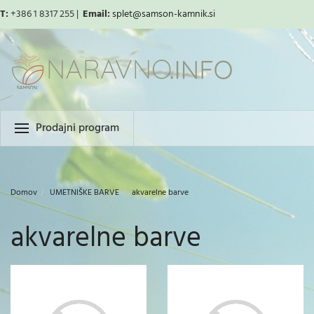
T:
+386 1 8317 255 |
Email:
splet
@samson-kamnik.si
Prodajni program
Domov
UMETNIŠKE BARVE
akvarelne barve
akvarelne barve