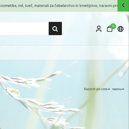
zmetike, mil, sveč, materiali za čebelarstvo in kmetijstvo, naravni premazi,...
0
Razvrsti po:
ceni
nazivu