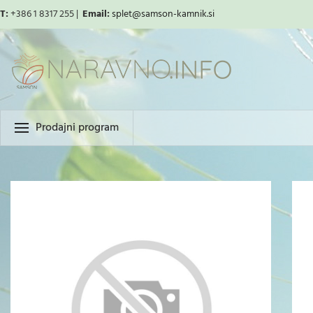
T:
+386 1 8317 255 |
Email:
splet
@samson-kamnik.si
Prodajni program