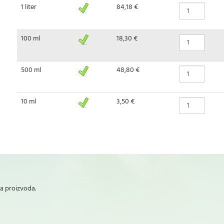
1 liter
84,18 €
100 ml
18,30 €
500 ml
48,80 €
10 ml
3,50 €
ta proizvoda.