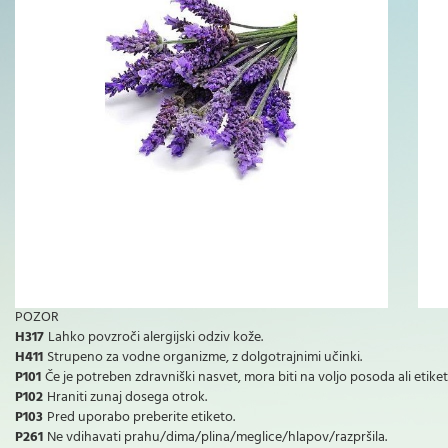
POZOR
H317
Lahko povzroči alergijski odziv kože.
H411
Strupeno za vodne organizme, z dolgotrajnimi učinki.
P101
Če je potreben zdravniški nasvet, mora biti na voljo posoda ali etike
P102
Hraniti zunaj dosega otrok.
P103
Pred uporabo preberite etiketo.
P261
Ne vdihavati prahu/dima/plina/meglice/hlapov/razpršila.