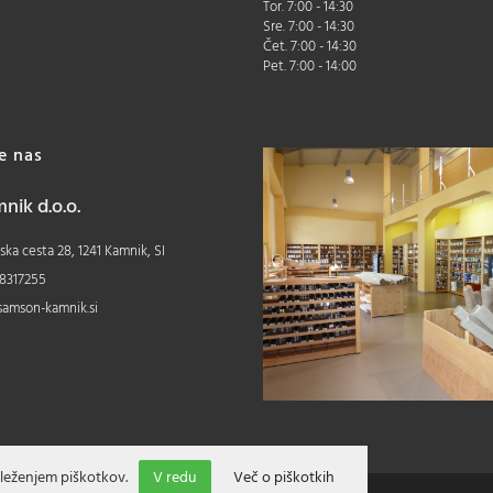
Tor. 7:00 - 14:30
Sre. 7:00 - 14:30
Čet. 7:00 - 14:30
Pet. 7:00 - 14:00
te nas
ik d.o.o.
ka cesta 28, 1241 Kamnik, SI
8317255
samson-kamnik.si
leženjem piškotkov.
V redu
Več o piškotkih
Izdelava spletne trgovine