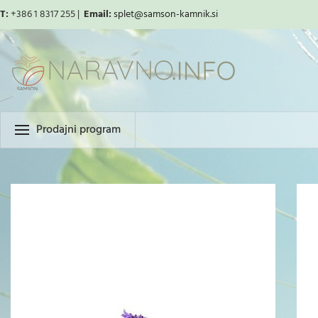
T:
+386 1 8317 255 |
Email:
splet
@samson-kamnik.si
Prodajni program