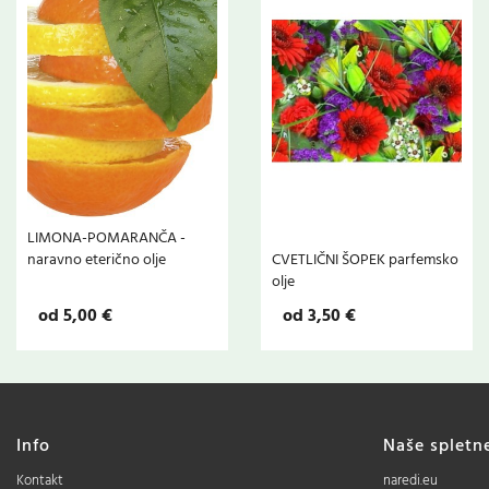
LIMONA-POMARANČA -
naravno eterično olje
CVETLIČNI ŠOPEK parfemsko
olje
od 5,00 €
od 3,50 €
Info
Naše spletn
Kontakt
naredi.eu