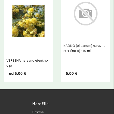
KADILO (olibanum) naravno
eterično olje 10 ml
VERBENA naravno eterično
olje
od 5,00 €
5,00 €
Naročila
Dostava