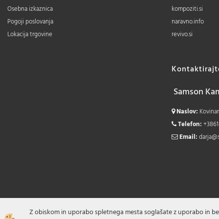
Osebna izkaznica
kompoziti.si
Pogoji poslovanja
naravno.info
Lokacija trgovine
revivo.si
Kontaktiraj
Samson Kamn
Naslov:
Kovinars
Telefon:
+3861
Email:
darja@
Z obiskom in uporabo spletnega mesta soglašate z uporabo in be