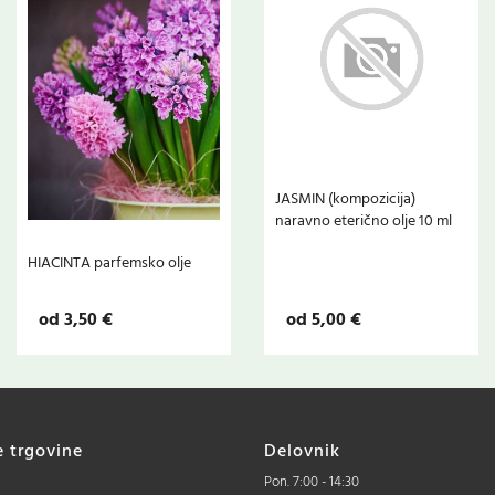
JASMIN (kompozicija)
naravno eterično olje 10 ml
HIACINTA parfemsko olje
od 3,50 €
od 5,00 €
e trgovine
Delovnik
Pon. 7:00 - 14:30