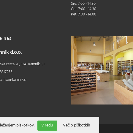
Sre. 7:00 - 14:30
Čet. 7:00 - 14:30
Pet. 7:00 - 14:00
te nas
ik d.o.o.
ka cesta 28, 1241 Kamnik, SI
8317255
samson-kamnik.si
leženjem piškotkov.
V redu
Več o piškotkih
Izdelava spletne trgovine