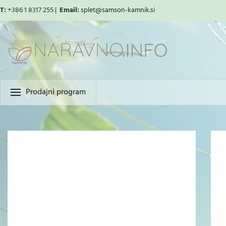
T:
+386 1 8317 255 |
Email:
splet
@samson-kamnik.si
Prodajni program