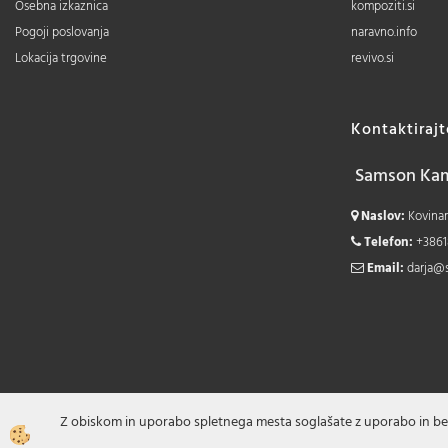
Osebna izkaznica
kompoziti.si
Pogoji poslovanja
naravno.info
Lokacija trgovine
revivo.si
Kontaktiraj
Samson Kamn
Naslov:
Kovinars
Telefon:
+3861
Email:
darja@
Z obiskom in uporabo spletnega mesta soglašate z uporabo in be