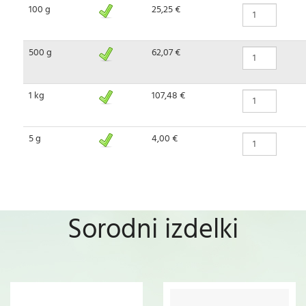
100 g
25,25 €
500 g
62,07 €
1 kg
107,48 €
5 g
4,00 €
Sorodni izdelki