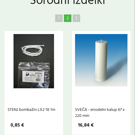
Sorodni izdelki
1
2
3
STENJ bombažni LX2 18 1m
SVEČA - enodelni kalup 67 x
220 mm
0,85 €
16,84 €