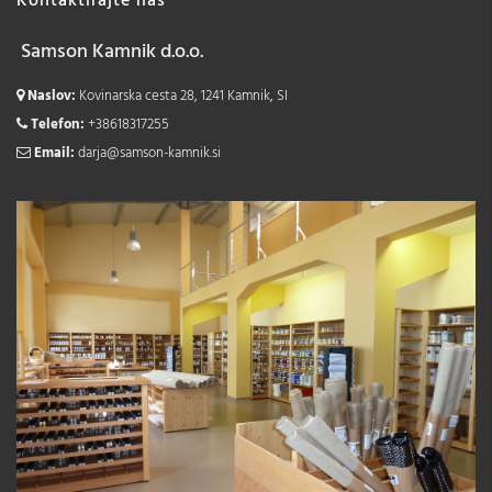
Kontaktirajte nas
Samson Kamnik d.o.o.
Naslov:
Kovinarska cesta 28, 1241 Kamnik, SI
Telefon:
+38618317255
Email:
darja@samson-kamnik.si