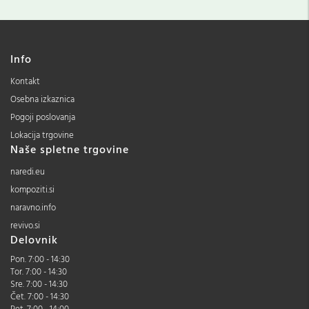
Info
Kontakt
Osebna izkaznica
Pogoji poslovanja
Lokacija trgovine
Naše spletne trgovine
naredi.eu
kompoziti.si
naravno.info
revivo.si
Delovnik
Pon. 7:00 - 14:30
Tor. 7:00 - 14:30
Sre. 7:00 - 14:30
Čet. 7:00 - 14:30