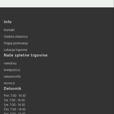
Info
Kontakt
Osebna izkaznica
Pogoji poslovanja
Lokacija trgovine
Naše spletne trgovine
naredi.eu
kompoziti.si
naravno.info
revivo.si
Delovnik
Pon. 7:00 - 14:30
Tor. 7:00 - 14:30
Sre. 7:00 - 14:30
Čet. 7:00 - 14:30