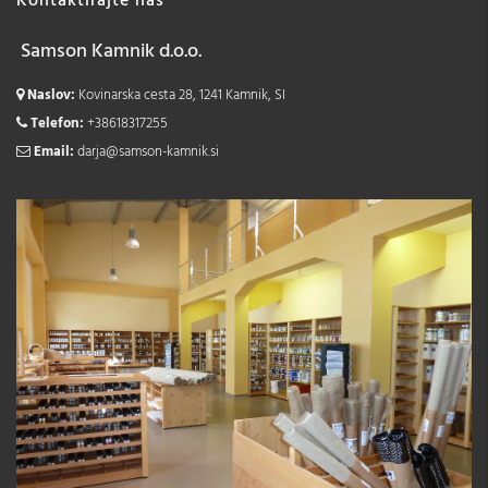
Kontaktirajte nas
Samson Kamnik d.o.o.
Naslov:
Kovinarska cesta 28, 1241 Kamnik, SI
Telefon:
+38618317255
Email:
darja@samson-kamnik.si