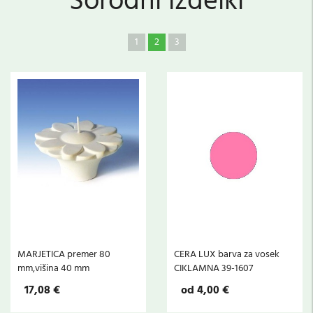
Sorodni izdelki
1
2
3
MARJETICA premer 80
CERA LUX barva za vosek
mm,višina 40 mm
CIKLAMNA 39-1607
17,08 €
od 4,00 €