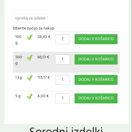
Vprašaj za izdelek
Izberite opcijo za nakup
100
28,43 €
DODAJ V KOŠARICO
g
500
66,51 €
DODAJ V KOŠARICO
g
1 kg
115,17 €
DODAJ V KOŠARICO
5 g
4,00 €
DODAJ V KOŠARICO