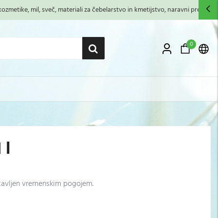
zmetike, mil, sveč, materiali za čebelarstvo in kmetijstvo, naravni premazi,...
0
 l
ostavljen vremenskim pogojem.