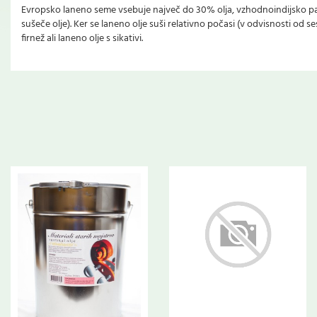
Evropsko laneno seme vsebuje največ do 30% olja, vzhodnoindijsko pa t
sušeče olje). Ker se laneno olje suši relativno počasi (v odvisnosti od 
firnež ali laneno olje s sikativi.