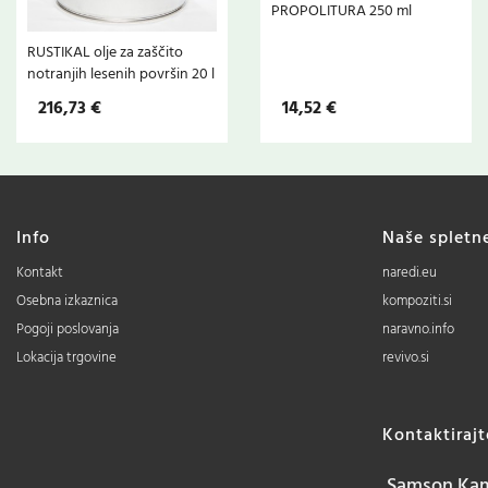
PROPOLITURA 250 ml
RUSTIKAL olje za zaščito
notranjih lesenih površin 20 l
216,73 €
14,52 €
Info
Naše spletn
Kontakt
naredi.eu
Osebna izkaznica
kompoziti.si
Pogoji poslovanja
naravno.info
Lokacija trgovine
revivo.si
Kontaktiraj
Samson Kamn