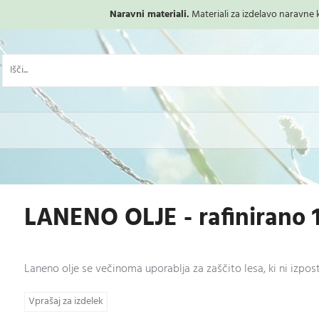
Naravni materiali.
Materiali za izdelavo naravne ko
LANENO OLJE - rafinirano 1
Laneno olje se večinoma uporablja za zaščito lesa, ki ni izp
Vprašaj za izdelek