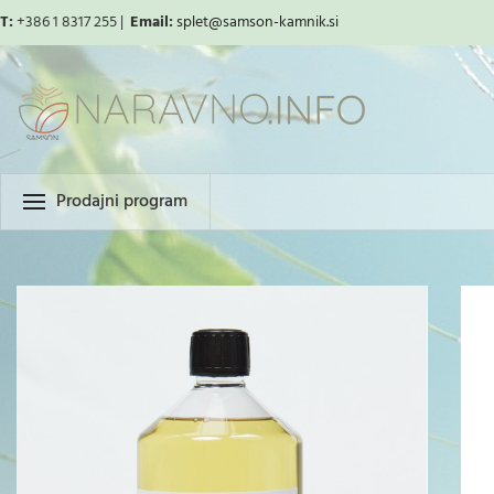
T:
+386 1 8317 255 |
Email:
splet
@samson-kamnik.si
Prodajni program