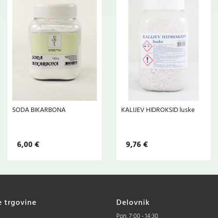
SODA BIKARBONA
KALIJEV HIDROKSID luske
6,00 €
9,76 €
e trgovine
Delovnik
Pon. 7:00 - 14:30