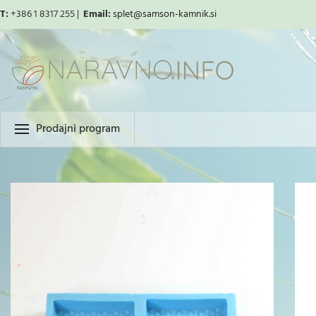
T:
+386 1 8317 255 |
Email:
splet
@samson-kamnik.si
Prodajni program