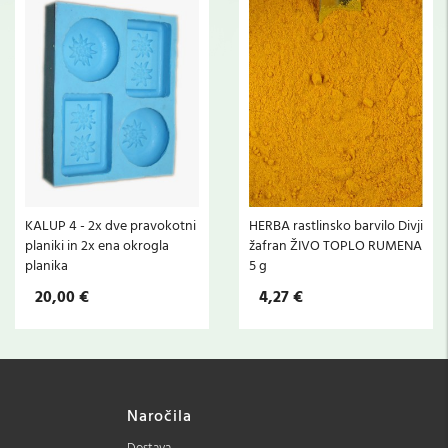
KALUP 4 - 2x dve pravokotni
HERBA rastlinsko barvilo Divji
planiki in 2x ena okrogla
žafran ŽIVO TOPLO RUMENA
planika
5 g
20,00 €
4,27 €
Naročila