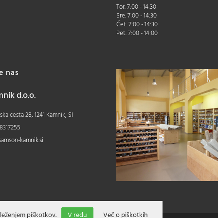
Tor. 7:00 - 14:30
Sre. 7:00 - 14:30
Čet. 7:00 - 14:30
Pet. 7:00 - 14:00
te nas
ik d.o.o.
ka cesta 28, 1241 Kamnik, SI
8317255
samson-kamnik.si
leženjem piškotkov.
V redu
Več o piškotkih