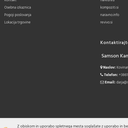
Kontakt
naredi.eu
Osebna izkaznica
kompoziti.si
Pogoji poslovanja
naravno.info
Lokacija trgovine
revivo.si
Kontaktiraj
Samson Kamn
Naslov:
Kovinars
Telefon:
+3861
Email:
darja@
Z obiskom in uporabo spletnega mesta soglašate z uporabo in be