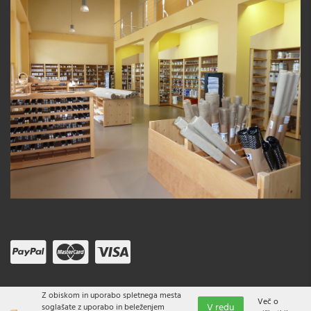
Z obiskom in uporabo spletnega mesta
Več o
V redu
soglašate z uporabo in beleženjem