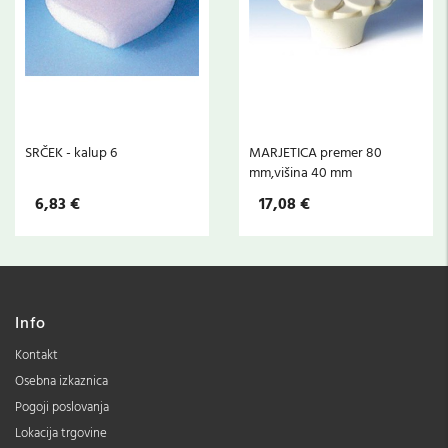
SRČEK - kalup 6
MARJETICA premer 80
mm,višina 40 mm
6,83 €
17,08 €
Info
Kontakt
Osebna izkaznica
Pogoji poslovanja
Lokacija trgovine