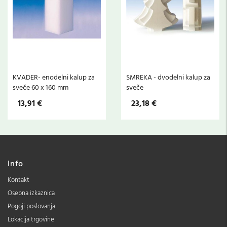
i
KVADER- enodelni kalup za
SMREKA - dvodelni kalup za
sveče 60 x 160 mm
sveče
13,91 €
23,18 €
Info
Kontakt
Osebna izkaznica
Pogoji poslovanja
Lokacija trgovine