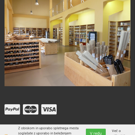
Z obiskom in uporabo spletnega mesta
Več o
V redu
soglašate z uporabo in beleženjem