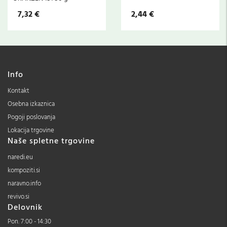
7,32 €
2,44 €
Info
Kontakt
Osebna izkaznica
Pogoji poslovanja
Lokacija trgovine
Naše spletne trgovine
naredi.eu
kompoziti.si
naravno.info
revivo.si
Delovnik
Pon. 7:00 - 14:30