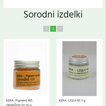
Sorodni izdelki
1
2
3
KERA- Pigment INT.
KERA -LIQUI NS 5 g
ORANŽEN 131 30 g