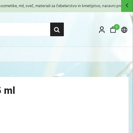
zmetike, mil, sveč, materiali za čebelarstvo in kmetijstvo, naravni premazi,...
0
5 ml