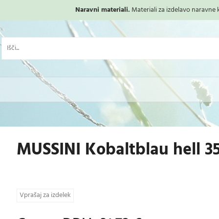
Naravni materiali.
Materiali za izdelavo naravne ko
MUSSINI Kobaltblau hell 3
Vprašaj za izdelek