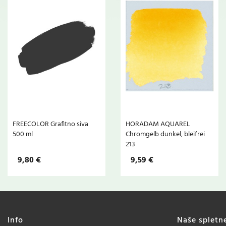
FREECOLOR Grafitno siva
HORADAM AQUAREL
500 ml
Chromgelb dunkel, bleifrei
213
9,80 €
9,59 €
Info
Naše spletn