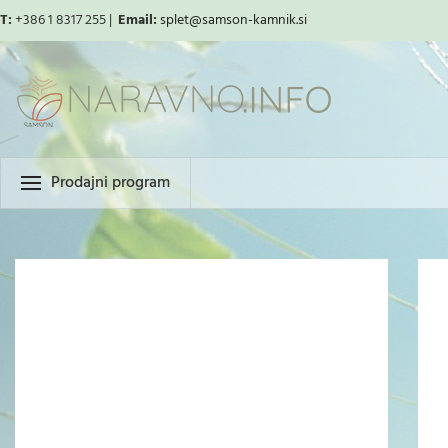
T:
+386 1 8317 255 |
Email:
splet
@samson-kamnik.si
Prodajni program