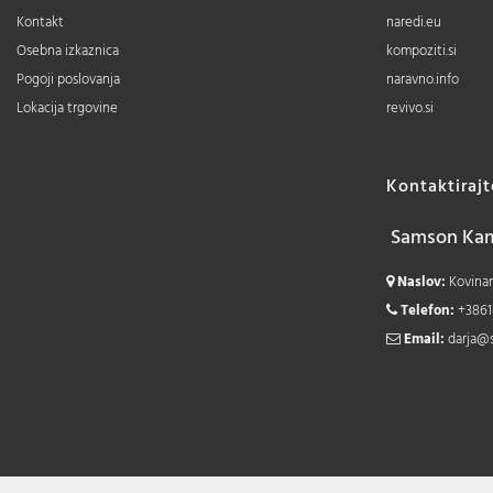
Kontakt
naredi.eu
Osebna izkaznica
kompoziti.si
Pogoji poslovanja
naravno.info
Lokacija trgovine
revivo.si
Kontaktiraj
Samson Kamn
Naslov:
Kovinars
Telefon:
+3861
Email:
darja@