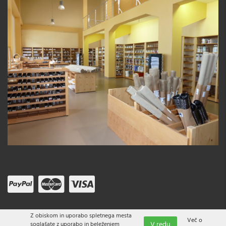
Z obiskom in uporabo spletnega mesta
Več o
V redu
soglašate z uporabo in beleženjem