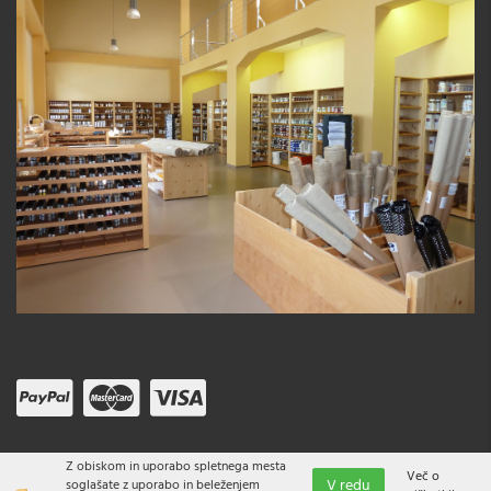
Z obiskom in uporabo spletnega mesta
Več o
V redu
soglašate z uporabo in beleženjem