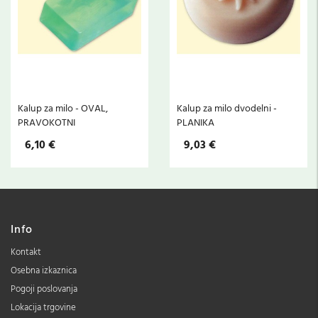
O
Kalup za milo - OVAL,
Kalup za milo dvodelni -
PRAVOKOTNI
PLANIKA
6,10 €
9,03 €
Info
Kontakt
Osebna izkaznica
Pogoji poslovanja
Lokacija trgovine