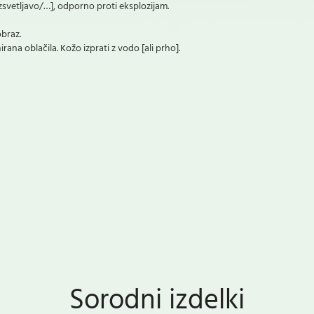
vetljavo/…], odporno proti eksplozijam.
obraz.
rana oblačila. Kožo izprati z vodo [ali prho].
Sorodni izdelki