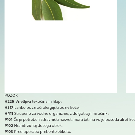
POZOR
H226
Vnetljiva tekočina in hlapi.
H317
Lahko povzroči alergijski odziv kože.
H411
Strupeno za vodne organizme, z dolgotrajnimi učinki.
P101
Če je potreben zdravniški nasvet, mora biti na voljo posoda ali etike
P102
Hraniti zunaj dosega otrok.
P103
Pred uporabo preberite etiketo.