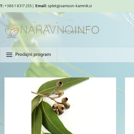
T:
+386 1 8317 255 |
Email:
splet
@samson-kamnik.si
Prodajni program