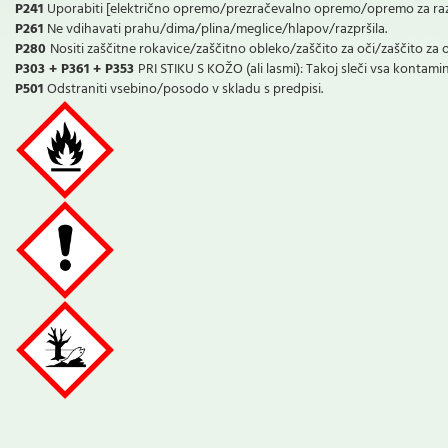
P241
Uporabiti [električno opremo/prezračevalno opremo/opremo za razs
P261
Ne vdihavati prahu/dima/plina/meglice/hlapov/razpršila.
P280
Nositi zaščitne rokavice/zaščitno obleko/zaščito za oči/zaščito za 
P303 + P361 + P353
PRI STIKU S KOŽO (ali lasmi): Takoj sleči vsa kontamini
P501
Odstraniti vsebino/posodo v skladu s predpisi.