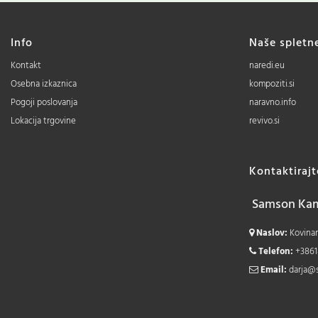
Info
Naše spletn
Kontakt
naredi.eu
Osebna izkaznica
kompoziti.si
Pogoji poslovanja
naravno.info
Lokacija trgovine
revivo.si
Kontaktiraj
Samson Kamn
Naslov:
Kovinars
Telefon:
+3861
Email:
darja@