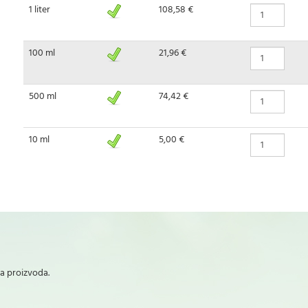
1 liter
108,58 €
100 ml
21,96 €
500 ml
74,42 €
10 ml
5,00 €
ta proizvoda.