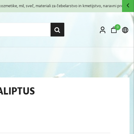
zmetike, mil, sveč, materiali za čebelarstvo in kmetijstvo, naravni premazi,...
0
ALIPTUS