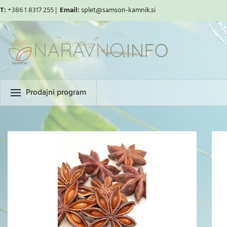
T:
+386 1 8317 255 |
Email:
splet
@samson-kamnik.si
Prodajni program