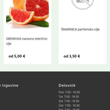
ŠMARNICA parfemsko olje
GRENIVKA naravno eterično
olje
od 5,00 €
od 3,50 €
e trgovine
Delovnik
Pon. 7:00 - 14:30
Tor. 7:00 - 14:30
Sre. 7:00 - 14:30
Čet. 7:00 - 14:30