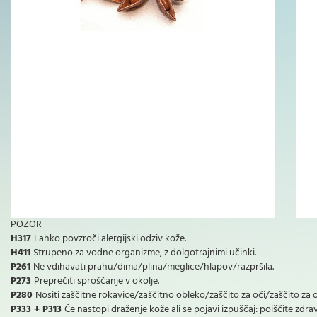
POZOR
H317
Lahko povzroči alergijski odziv kože.
H411
Strupeno za vodne organizme, z dolgotrajnimi učinki.
P261
Ne vdihavati prahu/dima/plina/meglice/hlapov/razpršila.
P273
Preprečiti sproščanje v okolje.
P280
Nositi zaščitne rokavice/zaščitno obleko/zaščito za oči/zaščito za 
P333 + P313
Če nastopi draženje kože ali se pojavi izpuščaj: poiščite zd