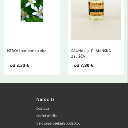
NEROLI parfemsko olje
SAUNA olje PLANINSKA
ZELIŠČA
od 3,50 €
od 7,80 €
Naročila
Dostava
Načini plačila
Varovanje osebnih podatkov