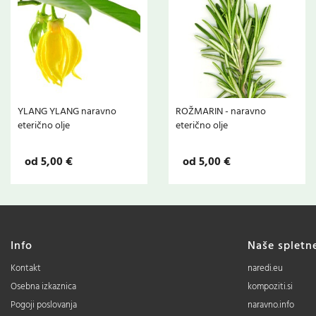
YLANG YLANG naravno
ROŽMARIN - naravno
eterično olje
eterično olje
od 5,00 €
od 5,00 €
Info
Naše spletn
Kontakt
naredi.eu
Osebna izkaznica
kompoziti.si
Pogoji poslovanja
naravno.info