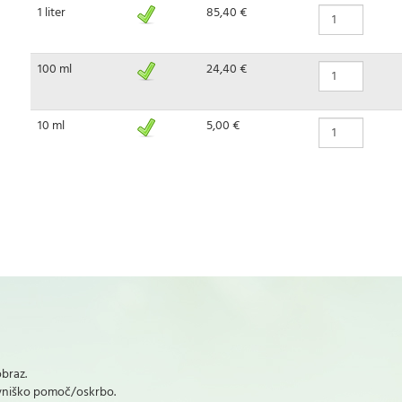
1 liter
85,40 €
100 ml
24,40 €
10 ml
5,00 €
obraz.
ravniško pomoč/oskrbo.