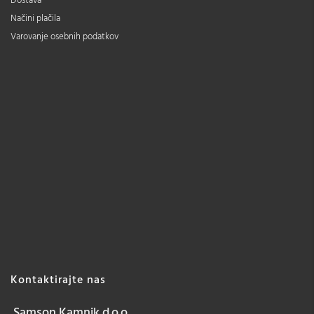
Dostava
Načini plačila
Varovanje osebnih podatkov
Kontaktirajte nas
Samson Kamnik d.o.o.