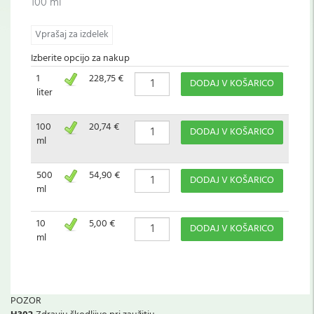
100 ml
Vprašaj za izdelek
Izberite opcijo za nakup
1
228,75 €
DODAJ V KOŠARICO
liter
100
20,74 €
DODAJ V KOŠARICO
ml
500
54,90 €
DODAJ V KOŠARICO
ml
10
5,00 €
DODAJ V KOŠARICO
ml
POZOR