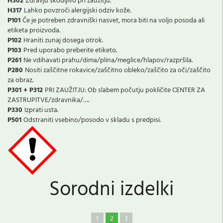
H302
Zdravju škodljivo pri zaužitju.
H317
Lahko povzroči alergijski odziv kože.
P101
Če je potreben zdravniški nasvet, mora biti na voljo posoda ali
etiketa proizvoda.
P102
Hraniti zunaj dosega otrok.
P103
Pred uporabo preberite etiketo.
P261
Ne vdihavati prahu/dima/plina/meglice/hlapov/razpršila.
P280
Nositi zaščitne rokavice/zaščitno obleko/zaščito za oči/zaščito
za obraz.
P301 + P312
PRI ZAUŽITJU: Ob slabem počutju pokličite CENTER ZA
ZASTRUPITVE/zdravnika/….
P330
Izprati usta.
P501
Odstraniti vsebino/posodo v skladu s predpisi.
Sorodni izdelki
1
2
3