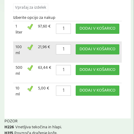
Vprašaj za izdelek
Izberite opcijo za nakup
1
97,60 €
DODAJ V KOŠARICO
liter
100
21,96 €
DODAJ V KOŠARICO
ml
500
63,44 €
DODAJ V KOŠARICO
ml
10
5,00 €
DODAJ V KOŠARICO
ml
POZOR
H226
Vnetljiva tekočina in hlapi.
H315
Povzroča draženje kože.