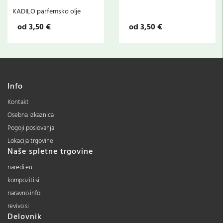
KADILO parfemsko olje
od 3,50 €
od 3,50 €
Info
Kontakt
Osebna izkaznica
Pogoji poslovanja
Lokacija trgovine
Naše spletne trgovine
naredi.eu
kompoziti.si
naravno.info
revivo.si
Delovnik