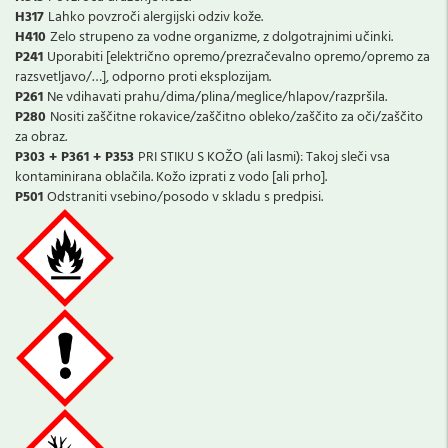
H317
Lahko povzroči alergijski odziv kože.
H410
Zelo strupeno za vodne organizme, z dolgotrajnimi učinki.
P241
Uporabiti [električno opremo/prezračevalno opremo/opremo za
razsvetljavo/…], odporno proti eksplozijam.
P261
Ne vdihavati prahu/dima/plina/meglice/hlapov/razpršila.
P280
Nositi zaščitne rokavice/zaščitno obleko/zaščito za oči/zaščito
za obraz.
P303 + P361 + P353
PRI STIKU S KOŽO (ali lasmi): Takoj sleči vsa
kontaminirana oblačila. Kožo izprati z vodo [ali prho].
P501
Odstraniti vsebino/posodo v skladu s predpisi.