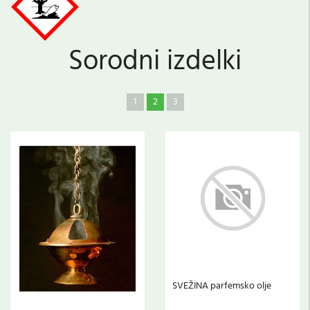
Sorodni izdelki
1
2
3
SVEŽINA parfemsko olje