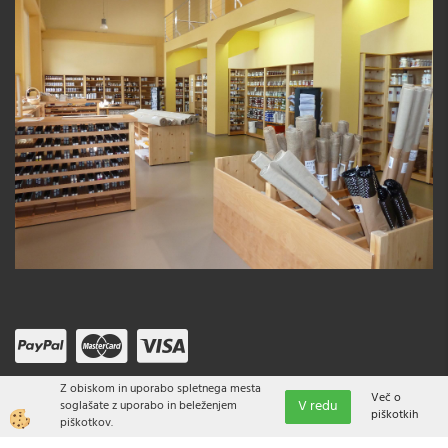
Z obiskom in uporabo spletnega mesta
Več o
V redu
soglašate z uporabo in beleženjem
piškotkih
piškotkov.
Izdelava spletne trgovine