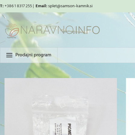
T:
+386 1 8317 255 |
Email:
splet
@samson-kamnik.si
Prodajni program