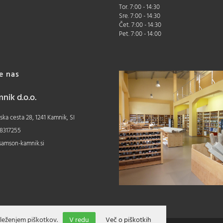
Tor. 7:00 - 14:30
Sre. 7:00 - 14:30
Čet. 7:00 - 14:30
Pet. 7:00 - 14:00
te nas
ik d.o.o.
ka cesta 28, 1241 Kamnik, SI
8317255
samson-kamnik.si
leženjem piškotkov.
V redu
Več o piškotkih