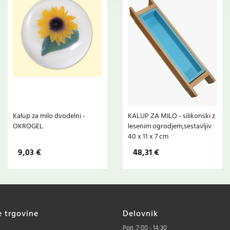
Kalup za milo dvodelni -
KALUP ZA MILO - silikonski z
OKROGEL
lesenim ogrodjem,sestavljiv
40 x 11 x 7 cm
9,03 €
48,31 €
e trgovine
Delovnik
Pon. 7:00 - 14:30