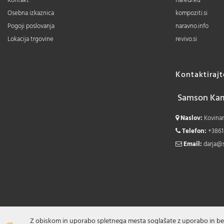
Kontakt
naredi.eu
Osebna izkaznica
kompoziti.si
Pogoji poslovanja
naravno.info
Lokacija trgovine
revivo.si
Kontaktiraj
Samson Kamn
Naslov:
Kovinars
Telefon:
+3861
Email:
darja@
Z obiskom in uporabo spletnega mesta soglašate z uporabo in be