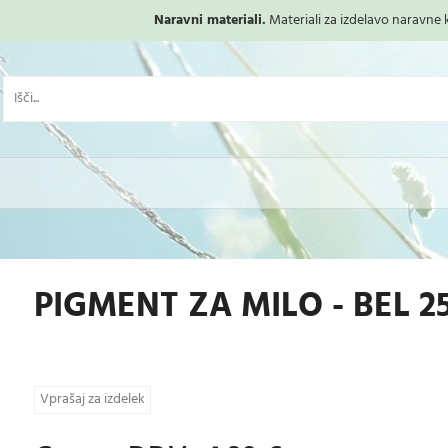
Naravni materiali.
Materiali za izdelavo naravne ko
PIGMENT ZA MILO - BEL 2
Vprašaj za izdelek