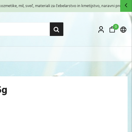
zmetike, mil, sveč, materiali za čebelarstvo in kmetijstvo, naravni premazi,...
0
5g