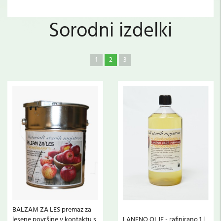
Sorodni izdelki
1
2
3
BALZAM ZA LES premaz za
lesene površine v kontaktu s
LANENO OLJE - rafinirano 1 l