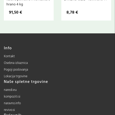
hrano 4 kg
91,50 €
8,78 €
Info
Kontakt
Osebna izkaznica
Pogoji poslovanja
Lokacija trgovine
Naše spletne trgovine
naredi.eu
kompoziti.si
naravno.info
revivo.si