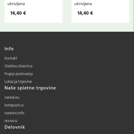
ukrivljena
ukrivljena
14,40 €
14,40 €
Info
Kontakt
Osebna izkaznica
Pogoji poslovanja
Lokacija trgovine
Naše spletne trgovine
naredi.eu
kompoziti.si
naravno.info
revivo.si
Delovnik