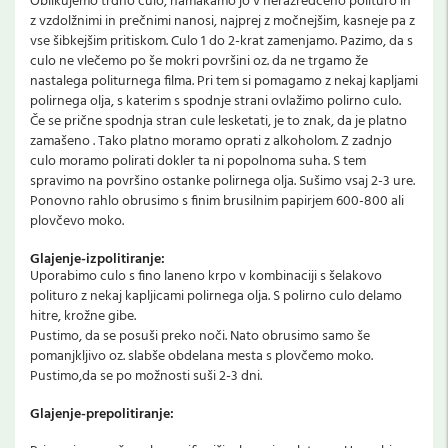
Oblikujemo trdno culo, namakamo jo v nerazredčeno polituro in
z vzdolžnimi in prečnimi nanosi, najprej z močnejšim, kasneje pa z
vse šibkejšim pritiskom. Culo 1 do 2-krat zamenjamo. Pazimo, da s
culo ne vlečemo po še mokri površini oz. da ne trgamo že
nastalega politurnega filma. Pri tem si pomagamo z nekaj kapljami
polirnega olja, s katerim s spodnje strani ovlažimo polirno culo.
Če se prične spodnja stran cule lesketati, je to znak, da je platno
zamašeno . Tako platno moramo oprati z alkoholom. Z zadnjo
culo moramo polirati dokler ta ni popolnoma suha. S tem
spravimo na površino ostanke polirnega olja. Sušimo vsaj 2-3 ure.
Ponovno rahlo obrusimo s finim brusilnim papirjem 600-800 ali
plovčevo moko.
Glajenje-izpolitiranje:
Uporabimo culo s fino laneno krpo v kombinaciji s šelakovo
polituro z nekaj kapljicami polirnega olja. S polirno culo delamo
hitre, krožne gibe.
Pustimo, da se posuši preko noči. Nato obrusimo samo še
pomanjkljivo oz. slabše obdelana mesta s plovčemo moko.
Pustimo,da se po možnosti suši 2-3 dni.
Glajenje-prepolitiranje: