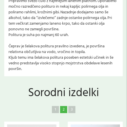
Pripravimo svežo culo z najfinejšim lanenim platnom. Uporabimo
močno razredčeno polituro in nekaj kapljic polirnega olja in
poliramo rahlimi, krožnimi gibi. Nazadnje dodajamo samo še
alkohol, tako da “izvlečemo” zadnje ostanke polirnega olja. Pri
tem večkrat zamenjamo laneno krpo, tako da ostanki olja
ponovno ne zamegli površine.
Politura je suha po najmanj 60 urah.
Čeprav je šelakova politura pravilno izvedena, je površina
relativna občutljiva na vodo, vročino in topila.
Kljub temu ima šelakova politura poseben estetski učinek in še
vedno predstavlja visoko stopnjo mojstrstva obdelave lesenih
površin.
Sorodni izdelki
1
2
3