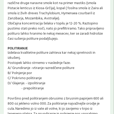
različne druge naravne smole kot na primer mastiks (smola
Pistacie lenticus iz Kiosa-Grčija), kopal ( fosilna smola iz Zaira ali
smola iz živih dreves Trachylobium, Hymenaea courbaril iz
Zanzibarja, Mozambika, Avstralije).
Običajna koncentracija šelaka v topilu je 12-20 %. Raztopino
pustimo stati preko noči, nato jo prefiltriramo. Tako pripravljeno
polituro lahko hranimo le nekaj mesecev, ker se zaradi hidrolize
časi sušenja politure podaljšujejo.
POLITIRANJE
Izdelava kvalitetne politure zahteva kar nekaj spretnosti in
izkušenj.
Postopek lahko strnemo v naslednje faze:
A/ Grundiranje -vtiranje razredčene politure
B/ Polnjenje por
C/ Pokrivno politiranje
D/ Glajenje: - izpolitiranje
- prepolitiranje
Površino pred politiranjem obrusimo z brusnim papirjem 600 ali
800 oz jekleno volno 000. Za politiranje najvažnejše orodje je
cula. Naredimo jo iz vate ali volne, ki jo zavijemo v krpo iz
lanenega platna. Za grundiranje in polnjenje por uporabimo