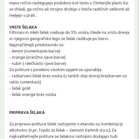
maso ročno raztegujejo podobno kot testo v čimtanjše plasti. Ko
se shladi, ga ročno ali strojno drobijo v lističe različnih velikosti ali
meljejo v prah.
VRSTE ŠELAKA
Filtrirani in mleti šelak vsebuje do 5% voska. Glede na vrsto drevja
in njegovo geografsko lego se šelak razlikuje po barvi.
Najznačilnejši predstavniki so:
- lemon (rumenkaste barve)
- orange (oranžno rjave barve)
- rubin ( rdečkasto rjave barve)
Za politure s posebno visokim sijajem se uporablja
- razbarvani šelak brez voska (v tankih sloji skoraj brezbarven oz
rahlo rumenkast)
- šelak gold
- šelak orange brez voska
PRIPRAVA ŠELAKA
Za pripravo politure šelak raztopimo v etanolu oz. kombinaciji
alkoholov (n.pr. Topilo za šelak – Samson Kamnik d.o.o.). Za
najkvalitetnejše politure se šelakovi raztopini dodajajo tudi