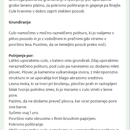
grobo laneno platno, za pokrivno politiranje in glajenje pa finejše.
Cule hranimo v dobro zaprti stekleni posodi.
Grundiranje:
Culo namočimo v močno razredčeno polituro, ki jo nalijemo v
plitvo posodo in jo z vzdolžnimi in prečnimi gibi vtremo v
površino lesa. Pustimo, da se temeljito posuši preko noči.
Polnjenje por:
Lahko uporabimo culo, s katero smo grundirali. Zdaj uporabimo
nerazredčeno polituro, pod culo pa nanesemo oz. dodamo mleti
plovec. Plovec je kamenina vulkanskega izvora, z mikroporozno
strukturo in se uporablja kot blago abrazivno sredstvo.
Lesna moka, ki se tvori pri brušenju, plovčev prah in raztopljeni
šelak tvorijo polnilno zmes, ki jo moramo s culo vtreti v lesne
pore.
Pazimo, da ne dodamo preveč plovca, ker sicer postanejo pore
sive barve.
Sušimo vsaj 1 uro.
Površino nato obrusimo s finim brusilnim papirjem.
Pokrivno politiranje: