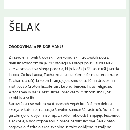
ŠELAK
ZGODOVINA in PRIDOBIVANJE
Z razvojem novih trgovskih prekomorskih trgovskih poti z
dalnjim vzhodom se je v 17. stoletju v Evropi pojavil tudi šelak.
Gre za smolo živalskega porekla, ki jo izločajo ščitaste uši ( Kerria
Lacca ,Collus Lacca, Tacharrdia Lacca Kerr in še nekatere druge
Tacharrdia uši), ki se prehranjujejo s smolo različnih drevesnih
vrst kot so Croton lacciferum, Euphorbiacea, Ficus religiosa,
Artocapea in nekaj vrst Butea, predvsem v vzhodni Indiji, Sri
Lanki in Antilih.
Surovi šelak se nabira na drevesnih vejah kot 3-8 mm debela
skorja, v kateri se nahajajo številne samice ščitaste uši. Domačini
ga zbirajo, drobijo in izpirajo z vodo. Tako odstranjujejo lesovino,
sladkorje, v vodi topne soli in rdeče barvilo lac dye. Šelak nato
segrevajo, filtrirajo skozi tkanino in tako dobljeno raztaljeno