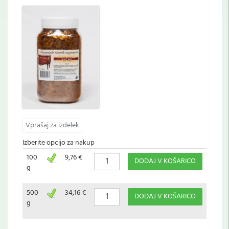
Vprašaj za izdelek
Izberite opcijo za nakup
100
9,76 €
DODAJ V KOŠARICO
g
500
34,16 €
DODAJ V KOŠARICO
g