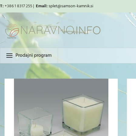
T:
+386 1 8317 255 |
Email:
splet
@samson-kamnik.si
Prodajni program