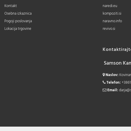
Kontakt
naredi.eu
Osebna izkaznica
kompoziti.si
Pogoji poslovanja
naravno.info
Lokacija trgovine
revivo.si
Kontaktiraj
Samson Kamn
Naslov:
Kovinars
Telefon:
+3861
Email:
darja@