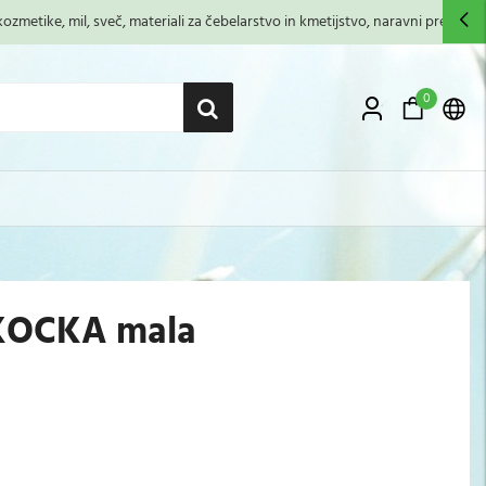
zmetike, mil, sveč, materiali za čebelarstvo in kmetijstvo, naravni premazi,...
0
- KOCKA mala