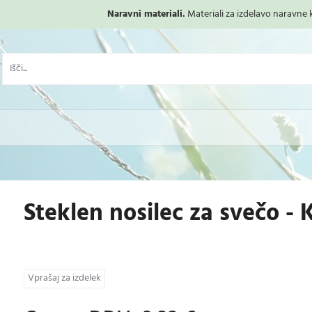
Naravni materiali.
Materiali za izdelavo naravne ko
Steklen nosilec za svečo 
Vprašaj za izdelek