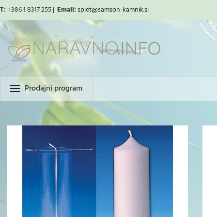
T:
+386 1 8317 255 |
Email:
splet
@samson-kamnik.si
Prodajni program