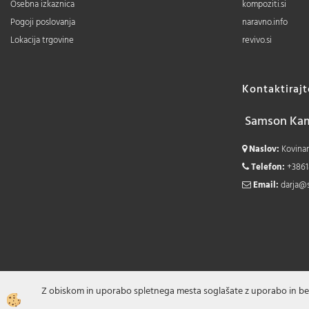
Osebna izkaznica
kompoziti.si
Pogoji poslovanja
naravno.info
Lokacija trgovine
revivo.si
Kontaktiraj
Samson Kamn
Naslov:
Kovinars
Telefon:
+3861
Email:
darja@
Z obiskom in uporabo spletnega mesta soglašate z uporabo in be