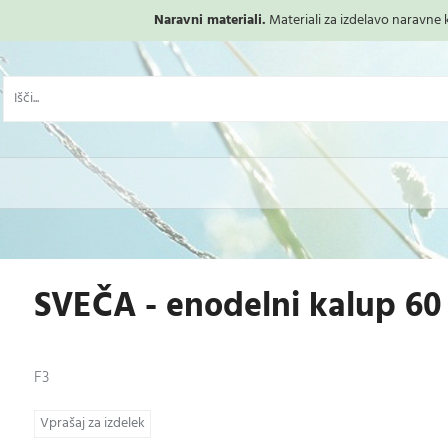
Naravni materiali.
Materiali za izdelavo naravne ko
SVEČA - enodelni kalup 6
F3
Vprašaj za izdelek