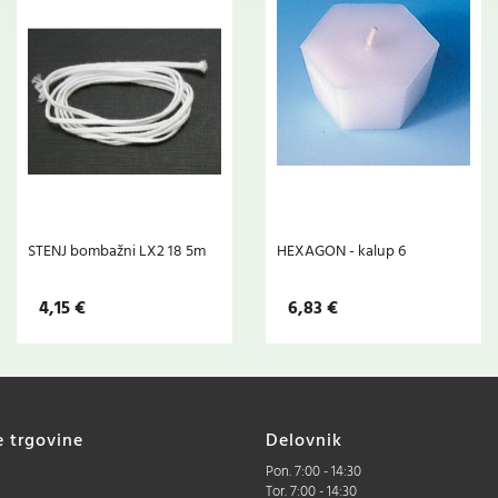
STENJ bombažni LX2 18 5m
HEXAGON - kalup 6
4,15 €
6,83 €
e trgovine
Delovnik
Pon. 7:00 - 14:30
Tor. 7:00 - 14:30