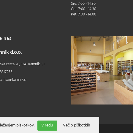
Sre. 7:00 - 14:30
Čet. 7:00 - 14:30
Pet. 7:00 - 14:00
te nas
ik d.o.o.
ka cesta 28, 1241 Kamnik, SI
8317255
samson-kamnik.si
leženjem piškotkov.
V redu
Več o piškotkih
Izdelava spletne trgovine