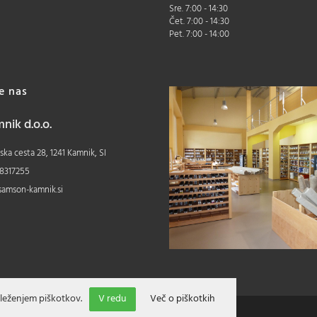
Sre. 7:00 - 14:30
Čet. 7:00 - 14:30
Pet. 7:00 - 14:00
te nas
ik d.o.o.
ka cesta 28, 1241 Kamnik, SI
8317255
samson-kamnik.si
leženjem piškotkov.
V redu
Več o piškotkih
Izdelava spletne trgovine