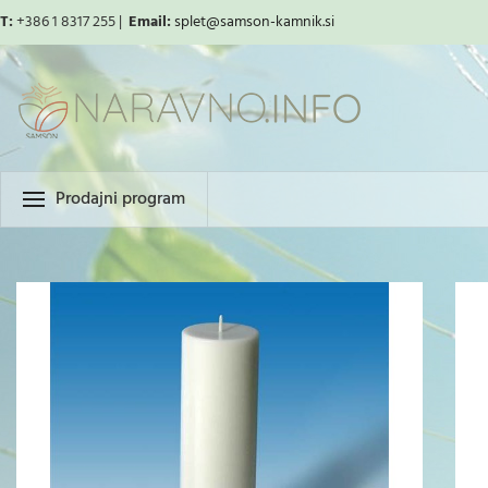
T:
+386 1 8317 255 |
Email:
splet
@samson-kamnik.si
Prodajni program