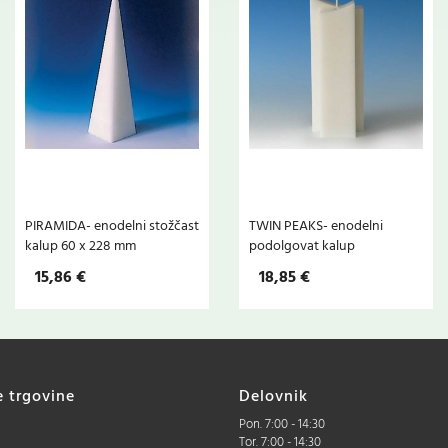
PIRAMIDA- enodelni stožčast
TWIN PEAKS- enodelni
kalup 60 x 228 mm
podolgovat kalup
15,86 €
18,85 €
e trgovine
Delovnik
Pon. 7:00 - 14:30
Tor. 7:00 - 14:30