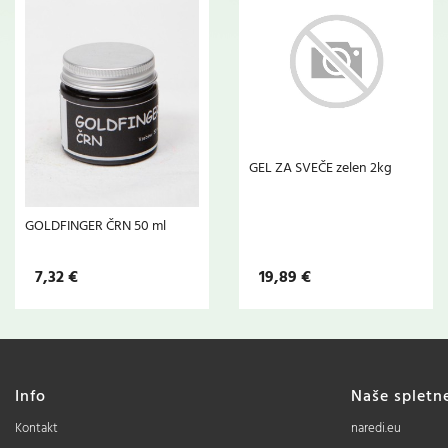
GEL ZA SVEČE zelen 2kg
GOLDFINGER ČRN 50 ml
7,32 €
19,89 €
Info
Naše spletn
Kontakt
naredi.eu