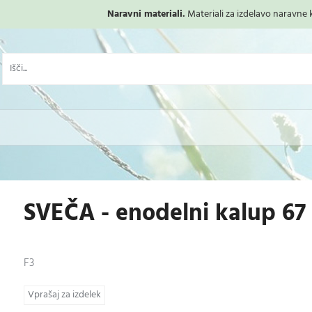
Naravni materiali.
Materiali za izdelavo naravne ko
SVEČA - enodelni kalup 67
F3
Vprašaj za izdelek