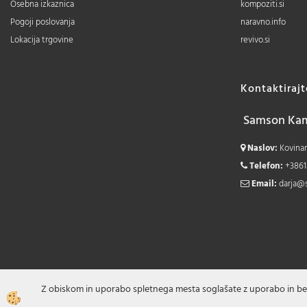
Osebna izkaznica
kompoziti.si
Pogoji poslovanja
naravno.info
Lokacija trgovine
revivo.si
Kontaktiraj
Samson Kamn
Naslov:
Kovinars
Telefon:
+3861
Email:
darja@
Z obiskom in uporabo spletnega mesta soglašate z uporabo in be