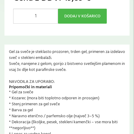
DODAJ V KOŠARICO
Gel za sveče je steklasto prozoren, trden gel, primeren za izdelavo
sveč v stekleni embalaži.
Sveče, narejene z gelom, gorijo z bistveno svetlejšim plamenom in
vsaj 3x dlje kot parafinske sveče.
NAVODILA ZA UPORABO:
Pripomočki in materiali
* Gel za sveče
* Kozarec (mora biti toplotno odporen in prosojen)
* Stenj primeren za gel sveče
* Barva za gel
* Naravno eterično / parfemsko olje (največ 3–5 %)
* Dekoracija (školjke, pesek, stekleni kamenčki – vse mora biti
**negorljivo**)