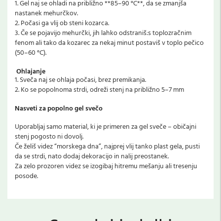
1. Gel naj se ohladi na približno **85–90 °C**, da se zmanjša
nastanek mehurčkov.
2. Počasi ga vlij ob steni kozarca.
3. Če se pojavijo mehurčki, jih lahko odstraniš:s toplozračnim
fenom ali tako da kozarec za nekaj minut postaviš v toplo pečico
(50–60 °C).
Ohlajanje
1. Sveča naj se ohlaja počasi, brez premikanja.
2. Ko se popolnoma strdi, odreži stenj na približno 5–7 mm
Nasveti za popolno gel svečo
Uporabljaj samo material, ki je primeren za gel sveče – običajni
stenj pogosto ni dovolj.
Če želiš videz “morskega dna”, najprej vlij tanko plast gela, pusti
da se strdi, nato dodaj dekoracijo in nalij preostanek.
Za zelo prozoren videz se izogibaj hitremu mešanju ali tresenju
posode.