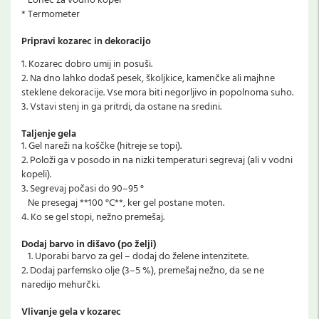
* Lonec za vodno kopel
* Termometer
Pripravi kozarec in dekoracijo
1. Kozarec dobro umij in posuši.
2. Na dno lahko dodaš pesek, školjkice, kamenčke ali majhne
steklene dekoracije. Vse mora biti negorljivo in popolnoma suho.
3. Vstavi stenj in ga pritrdi, da ostane na sredini.
Taljenje gela
1. Gel nareži na koščke (hitreje se topi).
2. Položi ga v posodo in na nizki temperaturi segrevaj (ali v vodni
kopeli).
3. Segrevaj počasi do 90–95 °
Ne presegaj **100 °C**, ker gel postane moten.
4. Ko se gel stopi, nežno premešaj.
Dodaj barvo in dišavo (po želji)
1. Uporabi barvo za gel – dodaj do želene intenzitete.
2. Dodaj parfemsko olje (3–5 %), premešaj nežno, da se ne
naredijo mehurčki.
Vlivanje gela v kozarec