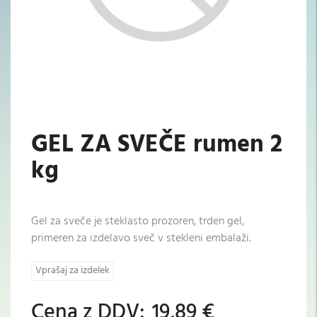
GEL ZA SVEČE rumen 2
kg
Gel za sveče je steklasto prozoren, trden gel,
primeren za izdelavo sveč v stekleni embalaži.
Vprašaj za izdelek
Cena z DDV:
19,89 €