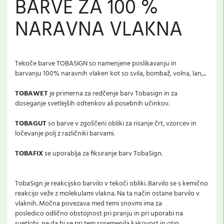
BARVE ZA 100 %
NARAVNA VLAKNA
Tekoče barve TOBASIGN so namenjene poslikavanju in
barvanju 100% naravnih vlaken kot so svila, bombaž, volna, lan,...
TOBAWET
je primerna za redčenje barv Tobasign in za
doseganje svetlejših odtenkov ali posebnih učinkov.
TOBAGUT
so barve v zgoščeni obliki za risanje črt, vzorcev in
ločevanje polj z različniki barvami.
TOBAFIX
se uporablja za fiksiranje barv TobaSign.
TobaSign je reakcijsko barvilo v tekoči obliki. Barvilo se s kemično
reakcijo veže z molekulami vlakna. Na ta način ostane barvilo v
vlaknih. Močna povezava med temi snovmi ima za
posledico odlično obstojnost pri pranju in pri uporabi na
svetlobi, ne da bi se pri tem spremenila kakovost in otip