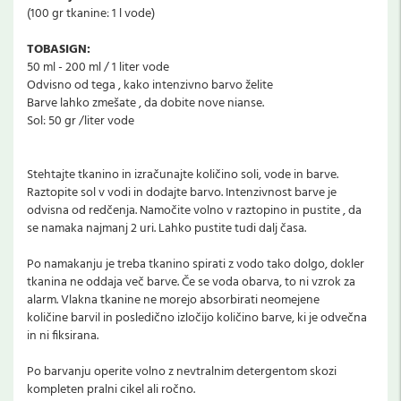
(100 gr tkanine: 1 l vode)
TOBASIGN:
50 ml - 200 ml / 1 liter vode
Odvisno od tega , kako intenzivno barvo želite
Barve lahko zmešate , da dobite nove nianse.
Sol: 50 gr /liter vode
Stehtajte tkanino in izračunajte količino soli, vode in barve.
Raztopite sol v vodi in dodajte barvo. Intenzivnost barve je
odvisna od redčenja. Namočite volno v raztopino in pustite , da
se namaka najmanj 2 uri. Lahko pustite tudi dalj časa.
Po namakanju je treba tkanino spirati z vodo tako dolgo, dokler
tkanina ne oddaja več barve. Če se voda obarva, to ni vzrok za
alarm. Vlakna tkanine ne morejo absorbirati neomejene
količine barvil in posledično izločijo količino barve, ki je odvečna
in ni fiksirana.
Po barvanju operite volno z nevtralnim detergentom skozi
kompleten pralni cikel ali ročno.