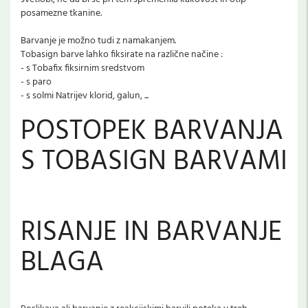
posamezne tkanine.
Barvanje je možno tudi z namakanjem.
Tobasign barve lahko fiksirate na različne načine :
- s Tobafix fiksirnim sredstvom
- s paro
- s solmi Natrijev klorid, galun, ...
POSTOPEK BARVANJA
S TOBASIGN BARVAMI
RISANJE IN BARVANJE
BLAGA