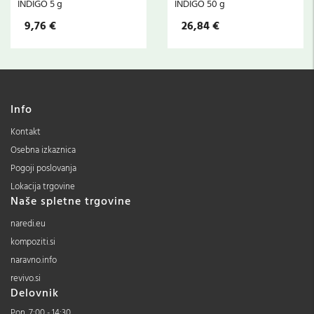
INDIGO 5 g
INDIGO 50 g
9,76 €
26,84 €
Info
Kontakt
Osebna izkaznica
Pogoji poslovanja
Lokacija trgovine
Naše spletne trgovine
naredi.eu
kompoziti.si
naravno.info
revivo.si
Delovnik
Pon. 7:00 - 14:30