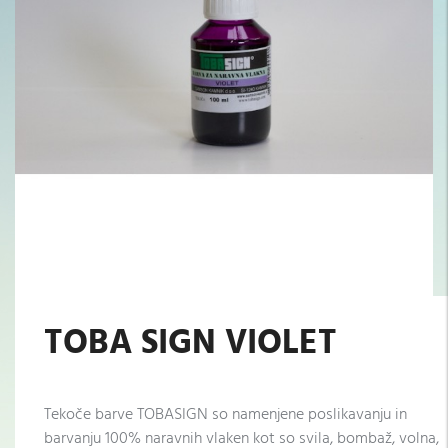
TOBA SIGN VIOLET
Tekoče barve TOBASIGN so namenjene poslikavanju in
barvanju 100% naravnih vlaken kot so svila, bombaž, volna,