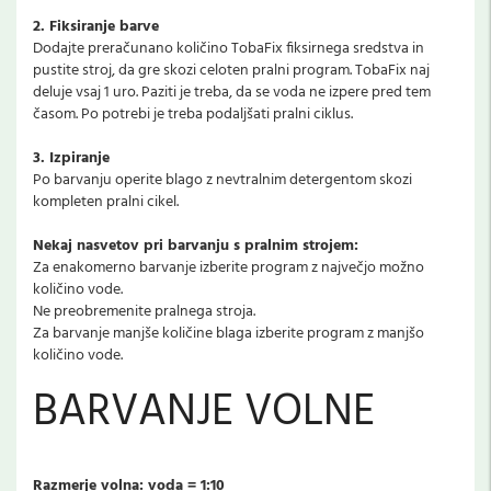
2. Fiksiranje barve
Dodajte preračunano količino TobaFix fiksirnega sredstva in
pustite stroj, da gre skozi celoten pralni program. TobaFix naj
deluje vsaj 1 uro. Paziti je treba, da se voda ne izpere pred tem
časom. Po potrebi je treba podaljšati pralni ciklus.
3. Izpiranje
Po barvanju operite blago z nevtralnim detergentom skozi
kompleten pralni cikel.
Nekaj nasvetov pri barvanju s pralnim strojem:
Za enakomerno barvanje izberite program z največjo možno
količino vode.
Ne preobremenite pralnega stroja.
Za barvanje manjše količine blaga izberite program z manjšo
količino vode.
BARVANJE VOLNE
Razmerje volna: voda = 1:10