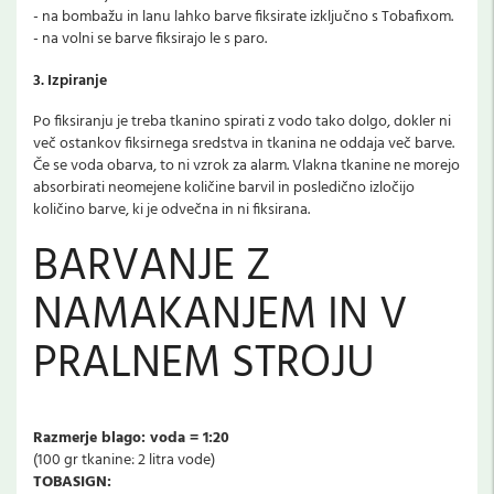
- na bombažu in lanu lahko barve fiksirate izključno s Tobafixom.
- na volni se barve fiksirajo le s paro.
3. Izpiranje
Po fiksiranju je treba tkanino spirati z vodo tako dolgo, dokler ni
več ostankov fiksirnega sredstva in tkanina ne oddaja več barve.
Če se voda obarva, to ni vzrok za alarm. Vlakna tkanine ne morejo
absorbirati neomejene količine barvil in posledično izločijo
količino barve, ki je odvečna in ni fiksirana.
BARVANJE Z
NAMAKANJEM IN V
PRALNEM STROJU
Razmerje blago: voda = 1:20
(100 gr tkanine: 2 litra vode)
TOBASIGN: