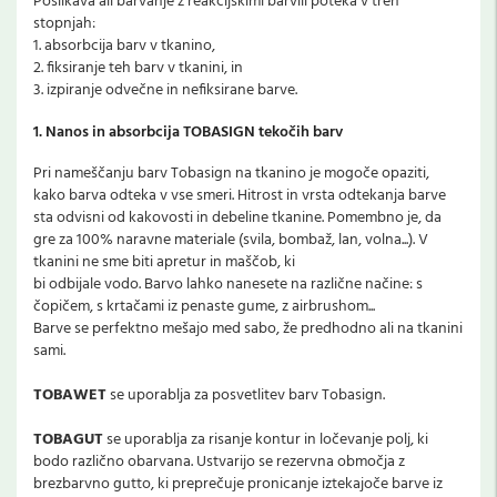
Poslikava ali barvanje z reakcijskimi barvili poteka v treh
stopnjah:
1. absorbcija barv v tkanino,
2. fiksiranje teh barv v tkanini, in
3. izpiranje odvečne in nefiksirane barve.
1. Nanos in absorbcija TOBASIGN tekočih barv
Pri nameščanju barv Tobasign na tkanino je mogoče opaziti,
kako barva odteka v vse smeri. Hitrost in vrsta odtekanja barve
sta odvisni od kakovosti in debeline tkanine. Pomembno je, da
gre za 100% naravne materiale (svila, bombaž, lan, volna...). V
tkanini ne sme biti apretur in maščob, ki
bi odbijale vodo. Barvo lahko nanesete na različne načine: s
čopičem, s krtačami iz penaste gume, z airbrushom...
Barve se perfektno mešajo med sabo, že predhodno ali na tkanini
sami.
TOBAWET
se uporablja za posvetlitev barv Tobasign.
TOBAGUT
se uporablja za risanje kontur in ločevanje polj, ki
bodo različno obarvana. Ustvarijo se rezervna območja z
brezbarvno gutto, ki preprečuje pronicanje iztekajoče barve iz