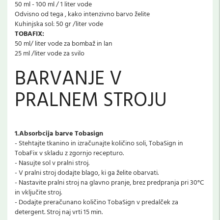
50 ml - 100 ml / 1 liter vode
Odvisno od tega , kako intenzivno barvo želite
Kuhinjska sol: 50 gr /liter vode
TOBAFIX:
50 ml/ liter vode za bombaž in lan
25 ml /liter vode za svilo
BARVANJE V
PRALNEM STROJU
1.Absorbcija barve Tobasign
- Stehtajte tkanino in izračunajte količino soli, TobaSign in
TobaFix v skladu z zgornjo recepturo.
- Nasujte sol v pralni stroj.
- V pralni stroj dodajte blago, ki ga želite obarvati.
- Nastavite pralni stroj na glavno pranje, brez predpranja pri 30°C
in vključite stroj.
- Dodajte preračunano količino TobaSign v predalček za
detergent. Stroj naj vrti 15 min.