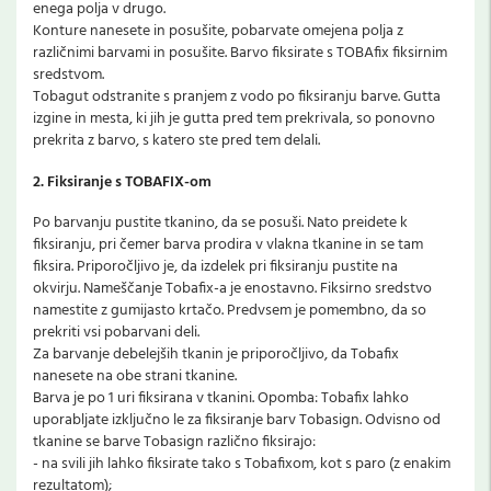
enega polja v drugo.
Konture nanesete in posušite, pobarvate omejena polja z
različnimi barvami in posušite. Barvo fiksirate s TOBAfix fiksirnim
sredstvom.
Tobagut odstranite s pranjem z vodo po fiksiranju barve. Gutta
izgine in mesta, ki jih je gutta pred tem prekrivala, so ponovno
prekrita z barvo, s katero ste pred tem delali.
2. Fiksiranje s TOBAFIX-om
Po barvanju pustite tkanino, da se posuši. Nato preidete k
fiksiranju, pri čemer barva prodira v vlakna tkanine in se tam
fiksira. Priporočljivo je, da izdelek pri fiksiranju pustite na
okvirju. Nameščanje Tobafix-a je enostavno. Fiksirno sredstvo
namestite z gumijasto krtačo. Predvsem je pomembno, da so
prekriti vsi pobarvani deli.
Za barvanje debelejših tkanin je priporočljivo, da Tobafix
nanesete na obe strani tkanine.
Barva je po 1 uri fiksirana v tkanini. Opomba: Tobafix lahko
uporabljate izključno le za fiksiranje barv Tobasign. Odvisno od
tkanine se barve Tobasign različno fiksirajo:
- na svili jih lahko fiksirate tako s Tobafixom, kot s paro (z enakim
rezultatom);