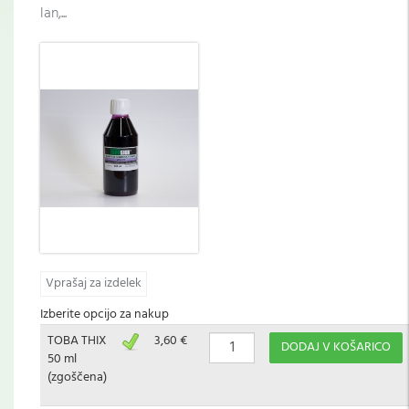
lan,...
Vprašaj za izdelek
Izberite opcijo za nakup
TOBA THIX
3,60 €
DODAJ V KOŠARICO
50 ml
(zgoščena)