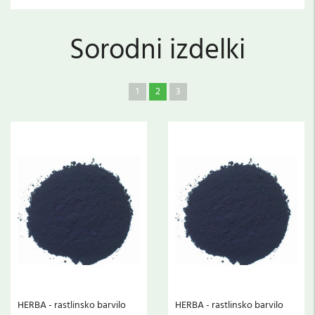
Sorodni izdelki
1
2
3
l
HERBA - rastlinsko barvilo
HERBA - rastlinsko barvilo